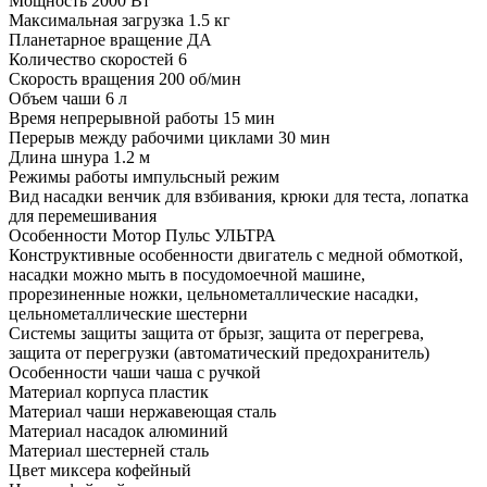
Мощность
2000 Вт
Максимальная загрузка
1.5 кг
Планетарное вращение
ДА
Количество скоростей
6
Скорость вращения
200 об/мин
Объем чаши
6 л
Время непрерывной работы
15 мин
Перерыв между рабочими циклами
30 мин
Длина шнура
1.2 м
Режимы работы
импульсный режим
Вид насадки
венчик для взбивания, крюки для теста, лопатка
для перемешивания
Особенности
Мотор Пульс УЛЬТРА
Конструктивные особенности
двигатель с медной обмоткой,
насадки можно мыть в посудомоечной машине,
прорезиненные ножки, цельнометаллические насадки,
цельнометаллические шестерни
Системы защиты
защита от брызг, защита от перегрева,
защита от перегрузки (автоматический предохранитель)
Особенности чаши
чаша с ручкой
Материал корпуса
пластик
Материал чаши
нержавеющая сталь
Материал насадок
алюминий
Материал шестерней
сталь
Цвет миксера
кофейный