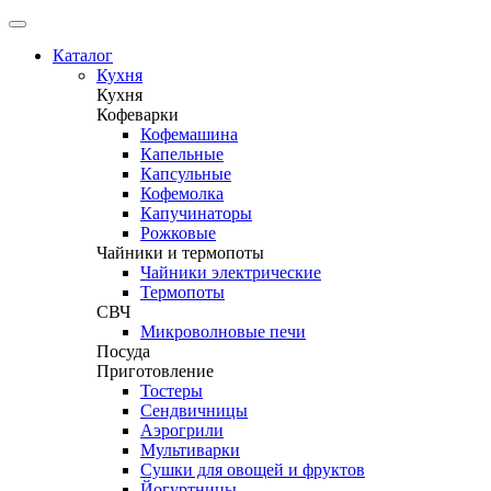
Каталог
Кухня
Кухня
Кофеварки
Кофемашина
Капельные
Капсульные
Кофемолка
Капучинаторы
Рожковые
Чайники и термопоты
Чайники электрические
Термопоты
СВЧ
Микроволновые печи
Посуда
Приготовление
Тостеры
Сендвичницы
Аэрогрили
Мультиварки
Сушки для овощей и фруктов
Йогуртницы