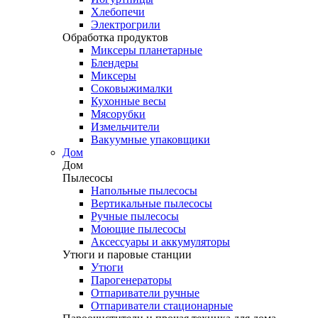
Хлебопечи
Электрогрили
Обработка продуктов
Миксеры планетарные
Блендеры
Миксеры
Соковыжималки
Кухонные весы
Мясорубки
Измельчители
Вакуумные упаковщики
Дом
Дом
Пылесосы
Напольные пылесосы
Вертикальные пылесосы
Ручные пылесосы
Моющие пылесосы
Аксессуары и аккумуляторы
Утюги и паровые станции
Утюги
Парогенераторы
Отпариватели ручные
Отпариватели стационарные