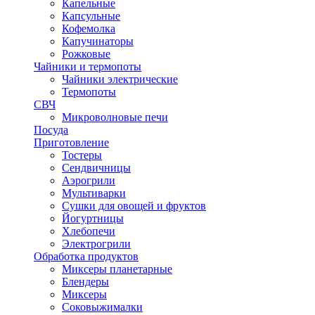
Капельные
Капсульные
Кофемолка
Капучинаторы
Рожковые
Чайники и термопоты
Чайники электрические
Термопоты
СВЧ
Микроволновые печи
Посуда
Приготовление
Тостеры
Сендвичницы
Аэрогрили
Мультиварки
Сушки для овощей и фруктов
Йогуртницы
Хлебопечи
Электрогрили
Обработка продуктов
Миксеры планетарные
Блендеры
Миксеры
Соковыжималки