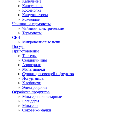
Капельные
Капсульные
Кофемолка
Капучинаторы
Рожковые
Чайники и термопоты
Чайники электрические
Термопоты
СВЧ
Микроволновые печи
Посуда
Приготовление
Тостеры
Сендвичницы
Аэрогрили
Мультиварки
Сушки для овощей и фруктов
Йогуртницы
Хлебопечи
Электрогрили
Обработка продуктов
Миксеры планетарные
Блендеры
Миксеры
Соковыжималки