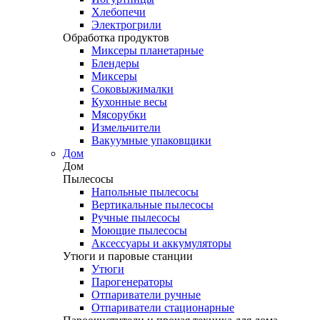
Хлебопечи
Электрогрили
Обработка продуктов
Миксеры планетарные
Блендеры
Миксеры
Соковыжималки
Кухонные весы
Мясорубки
Измельчители
Вакуумные упаковщики
Дом
Дом
Пылесосы
Напольные пылесосы
Вертикальные пылесосы
Ручные пылесосы
Моющие пылесосы
Аксессуары и аккумуляторы
Утюги и паровые станции
Утюги
Парогенераторы
Отпариватели ручные
Отпариватели стационарные