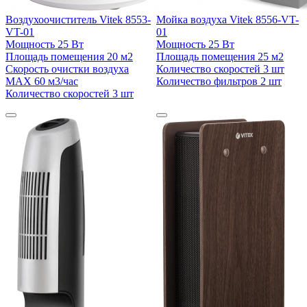
Воздухоочиститель Vitek 8553-
Мойка воздуха Vitek 8556-VT-
VT-01
01
Мощность
25 Вт
Мощность
25 Вт
Площадь помещения
20 м2
Площадь помещения
25 м2
Скорость очистки воздуха
Количество скоростей
3 шт
MAX
60 м3/час
Количество фильтров
2 шт
Количество скоростей
3 шт