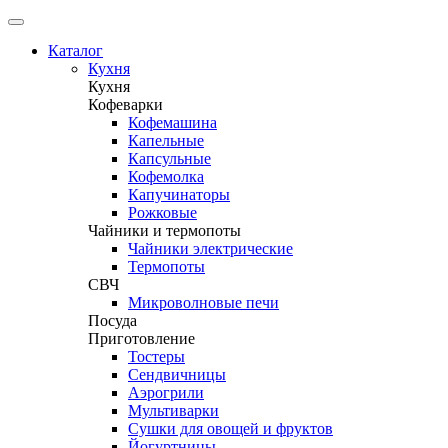
Каталог
Кухня
Кухня
Кофеварки
Кофемашина
Капельные
Капсульные
Кофемолка
Капучинаторы
Рожковые
Чайники и термопоты
Чайники электрические
Термопоты
СВЧ
Микроволновые печи
Посуда
Приготовление
Тостеры
Сендвичницы
Аэрогрили
Мультиварки
Сушки для овощей и фруктов
Йогуртницы