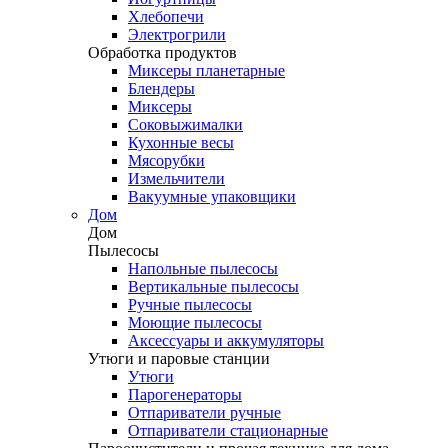
Хлебопечи
Электрогрили
Обработка продуктов
Миксеры планетарные
Блендеры
Миксеры
Соковыжималки
Кухонные весы
Мясорубки
Измельчители
Вакуумные упаковщики
Дом
Дом
Пылесосы
Напольные пылесосы
Вертикальные пылесосы
Ручные пылесосы
Моющие пылесосы
Аксессуары и аккумуляторы
Утюги и паровые станции
Утюги
Парогенераторы
Отпариватели ручные
Отпариватели стационарные