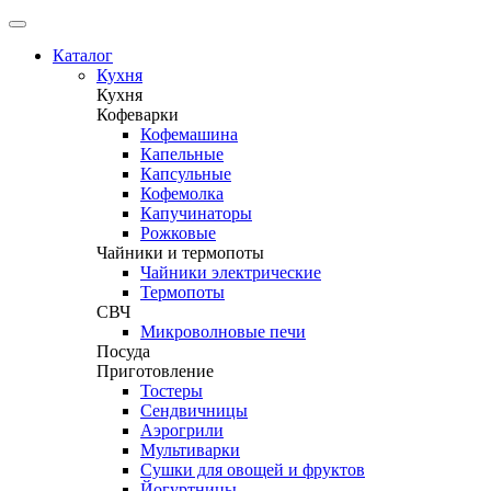
Каталог
Кухня
Кухня
Кофеварки
Кофемашина
Капельные
Капсульные
Кофемолка
Капучинаторы
Рожковые
Чайники и термопоты
Чайники электрические
Термопоты
СВЧ
Микроволновые печи
Посуда
Приготовление
Тостеры
Сендвичницы
Аэрогрили
Мультиварки
Сушки для овощей и фруктов
Йогуртницы