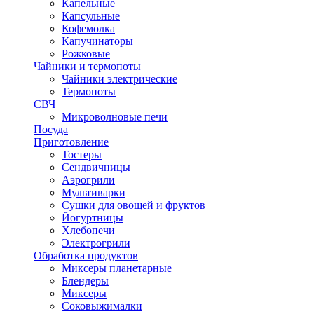
Капельные
Капсульные
Кофемолка
Капучинаторы
Рожковые
Чайники и термопоты
Чайники электрические
Термопоты
СВЧ
Микроволновые печи
Посуда
Приготовление
Тостеры
Сендвичницы
Аэрогрили
Мультиварки
Сушки для овощей и фруктов
Йогуртницы
Хлебопечи
Электрогрили
Обработка продуктов
Миксеры планетарные
Блендеры
Миксеры
Соковыжималки