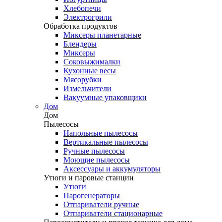
Хлебопечи
Электрогрили
Обработка продуктов
Миксеры планетарные
Блендеры
Миксеры
Соковыжималки
Кухонные весы
Мясорубки
Измельчители
Вакуумные упаковщики
Дом
Дом
Пылесосы
Напольные пылесосы
Вертикальные пылесосы
Ручные пылесосы
Моющие пылесосы
Аксессуары и аккумуляторы
Утюги и паровые станции
Утюги
Парогенераторы
Отпариватели ручные
Отпариватели стационарные