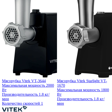
Мясорубка Vitek VT-3644
Мясорубка Vitek Starlight VT-
Максимальная мощность
2000
1670
Вт
Максимальная мощность
1800
Производительность
1.8 кг/
Вт
мин
Производительность
1.8 кг/
Количество скоростей
1
мин