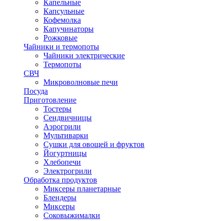
Капельные
Капсульные
Кофемолка
Капучинаторы
Рожковые
Чайники и термопоты
Чайники электрические
Термопоты
СВЧ
Микроволновые печи
Посуда
Приготовление
Тостеры
Сендвичницы
Аэрогрили
Мультиварки
Сушки для овощей и фруктов
Йогуртницы
Хлебопечи
Электрогрили
Обработка продуктов
Миксеры планетарные
Блендеры
Миксеры
Соковыжималки