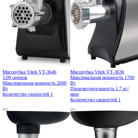
Мясорубка Vitek VT-3646
Мясорубка Vitek VT-3636
5.0
9 оценок
Максимальная мощность
1700
Максимальная мощность
2000
Вт
Вт
Производительность
1.7 кг/
Количество скоростей
1
мин
Количество скоростей
1