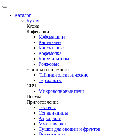
Каталог
Кухня
Кухня
Кофеварки
Кофемашина
Капельные
Капсульные
Кофемолка
Капучинаторы
Рожковые
Чайники и термопоты
Чайники электрические
Термопоты
СВЧ
Микроволновые печи
Посуда
Приготовление
Тостеры
Сендвичницы
Аэрогрили
Мультиварки
Сушки для овощей и фруктов
Йогуртницы