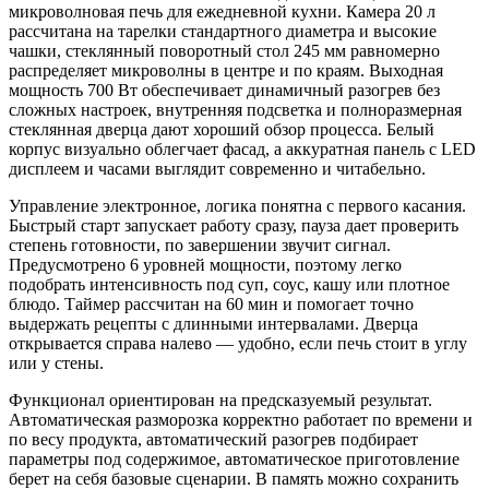
микроволновая печь для ежедневной кухни. Камера 20 л
рассчитана на тарелки стандартного диаметра и высокие
чашки, стеклянный поворотный стол 245 мм равномерно
распределяет микроволны в центре и по краям. Выходная
мощность 700 Вт обеспечивает динамичный разогрев без
сложных настроек, внутренняя подсветка и полноразмерная
стеклянная дверца дают хороший обзор процесса. Белый
корпус визуально облегчает фасад, а аккуратная панель с LED
дисплеем и часами выглядит современно и читабельно.
Управление электронное, логика понятна с первого касания.
Быстрый старт запускает работу сразу, пауза дает проверить
степень готовности, по завершении звучит сигнал.
Предусмотрено 6 уровней мощности, поэтому легко
подобрать интенсивность под суп, соус, кашу или плотное
блюдо. Таймер рассчитан на 60 мин и помогает точно
выдержать рецепты с длинными интервалами. Дверца
открывается справа налево — удобно, если печь стоит в углу
или у стены.
Функционал ориентирован на предсказуемый результат.
Автоматическая разморозка корректно работает по времени и
по весу продукта, автоматический разогрев подбирает
параметры под содержимое, автоматическое приготовление
берет на себя базовые сценарии. В память можно сохранить