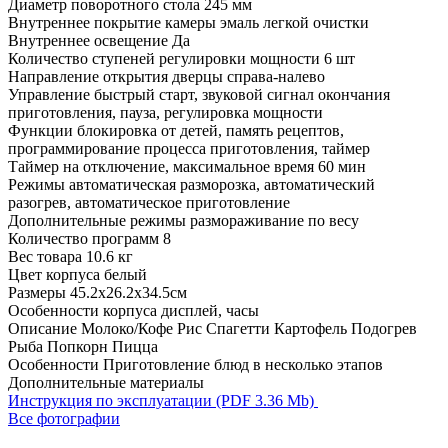
Диаметр поворотного стола
245 мм
Внутреннее покрытие камеры
эмаль легкой очистки
Внутреннее освещение
Да
Количество ступеней регулировки мощности
6 шт
Направление открытия дверцы
справа-налево
Управление
быстрый старт, звуковой сигнал окончания
приготовления, пауза, регулировка мощности
Функции
блокировка от детей, память рецептов,
программирование процесса приготовления, таймер
Таймер на отключение, максимальное время
60 мин
Режимы
автоматическая разморозка, автоматический
разогрев, автоматическое приготовление
Дополнительные режимы
размораживание по весу
Количество программ
8
Вес товара
10.6 кг
Цвет корпуса
белый
Размеры
45.2x26.2x34.5см
Особенности корпуса
дисплей, часы
Описание
Молоко/Кофе Рис Спагетти Картофель Подогрев
Рыба Попкорн Пицца
Особенности
Приготовление блюд в несколько этапов
Дополнительные материалы
Инструкция по эксплуатации (PDF 3.36 Mb)
Все фотографии