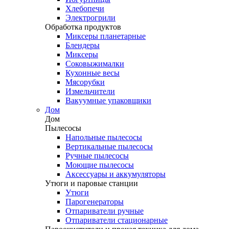
Хлебопечи
Электрогрили
Обработка продуктов
Миксеры планетарные
Блендеры
Миксеры
Соковыжималки
Кухонные весы
Мясорубки
Измельчители
Вакуумные упаковщики
Дом
Дом
Пылесосы
Напольные пылесосы
Вертикальные пылесосы
Ручные пылесосы
Моющие пылесосы
Аксессуары и аккумуляторы
Утюги и паровые станции
Утюги
Парогенераторы
Отпариватели ручные
Отпариватели стационарные