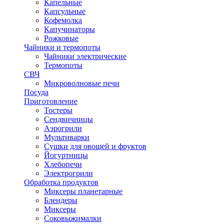
Капельные
Капсульные
Кофемолка
Капучинаторы
Рожковые
Чайники и термопоты
Чайники электрические
Термопоты
СВЧ
Микроволновые печи
Посуда
Приготовление
Тостеры
Сендвичницы
Аэрогрили
Мультиварки
Сушки для овощей и фруктов
Йогуртницы
Хлебопечи
Электрогрили
Обработка продуктов
Миксеры планетарные
Блендеры
Миксеры
Соковыжималки