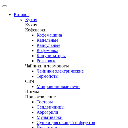
Каталог
Кухня
Кухня
Кофеварки
Кофемашина
Капельные
Капсульные
Кофемолка
Капучинаторы
Рожковые
Чайники и термопоты
Чайники электрические
Термопоты
СВЧ
Микроволновые печи
Посуда
Приготовление
Тостеры
Сендвичницы
Аэрогрили
Мультиварки
Сушки для овощей и фруктов
Йогуртницы