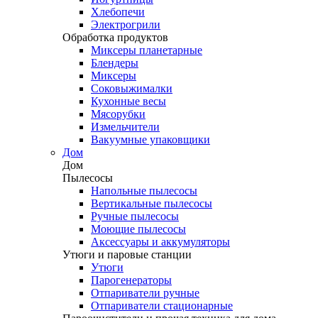
Хлебопечи
Электрогрили
Обработка продуктов
Миксеры планетарные
Блендеры
Миксеры
Соковыжималки
Кухонные весы
Мясорубки
Измельчители
Вакуумные упаковщики
Дом
Дом
Пылесосы
Напольные пылесосы
Вертикальные пылесосы
Ручные пылесосы
Моющие пылесосы
Аксессуары и аккумуляторы
Утюги и паровые станции
Утюги
Парогенераторы
Отпариватели ручные
Отпариватели стационарные