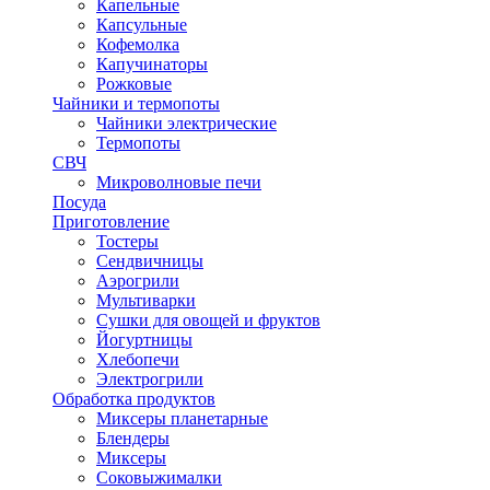
Капельные
Капсульные
Кофемолка
Капучинаторы
Рожковые
Чайники и термопоты
Чайники электрические
Термопоты
СВЧ
Микроволновые печи
Посуда
Приготовление
Тостеры
Сендвичницы
Аэрогрили
Мультиварки
Сушки для овощей и фруктов
Йогуртницы
Хлебопечи
Электрогрили
Обработка продуктов
Миксеры планетарные
Блендеры
Миксеры
Соковыжималки