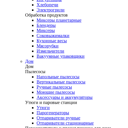
Хлебопечи
Электрогрили
Обработка продуктов
Миксеры планетарные
Блендеры
Миксеры
Соковыжималки
Кухонные весы
Мясорубки
Измельчители
Вакуумные упаковщики
Дом
Дом
Пылесосы
Напольные пылесосы
Вертикальные пылесосы
Ручные пылесосы
Моющие пылесосы
Аксессуары и аккумуляторы
Утюги и паровые станции
Утюги
Парогенераторы
Отпариватели ручные
Отпариватели стационарные