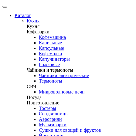
Каталог
Кухня
Кухня
Кофеварки
Кофемашина
Капельные
Капсульные
Кофемолка
Капучинаторы
Рожковые
Чайники и термопоты
Чайники электрические
Термопоты
СВЧ
Микроволновые печи
Посуда
Приготовление
Тостеры
Сендвичницы
Аэрогрили
Мультиварки
Сушки для овощей и фруктов
Йогуртницы