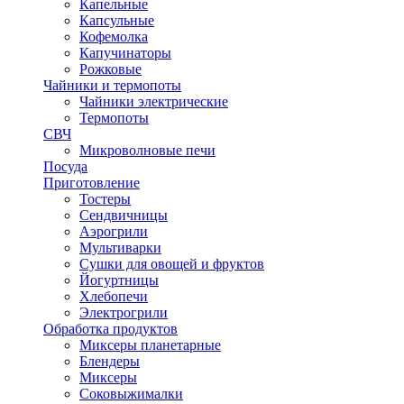
Капельные
Капсульные
Кофемолка
Капучинаторы
Рожковые
Чайники и термопоты
Чайники электрические
Термопоты
СВЧ
Микроволновые печи
Посуда
Приготовление
Тостеры
Сендвичницы
Аэрогрили
Мультиварки
Сушки для овощей и фруктов
Йогуртницы
Хлебопечи
Электрогрили
Обработка продуктов
Миксеры планетарные
Блендеры
Миксеры
Соковыжималки