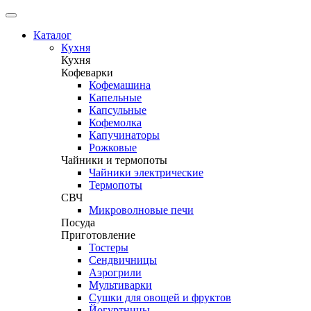
Каталог
Кухня
Кухня
Кофеварки
Кофемашина
Капельные
Капсульные
Кофемолка
Капучинаторы
Рожковые
Чайники и термопоты
Чайники электрические
Термопоты
СВЧ
Микроволновые печи
Посуда
Приготовление
Тостеры
Сендвичницы
Аэрогрили
Мультиварки
Сушки для овощей и фруктов
Йогуртницы