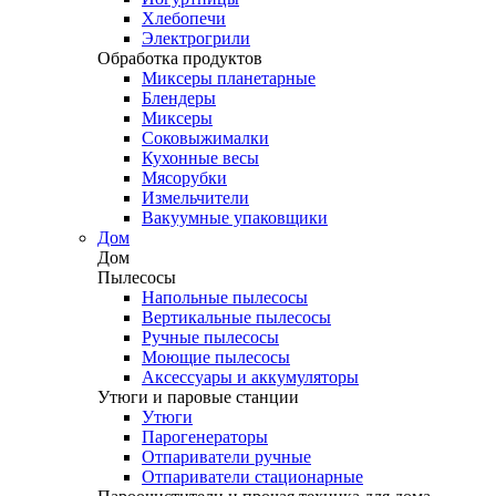
Хлебопечи
Электрогрили
Обработка продуктов
Миксеры планетарные
Блендеры
Миксеры
Соковыжималки
Кухонные весы
Мясорубки
Измельчители
Вакуумные упаковщики
Дом
Дом
Пылесосы
Напольные пылесосы
Вертикальные пылесосы
Ручные пылесосы
Моющие пылесосы
Аксессуары и аккумуляторы
Утюги и паровые станции
Утюги
Парогенераторы
Отпариватели ручные
Отпариватели стационарные