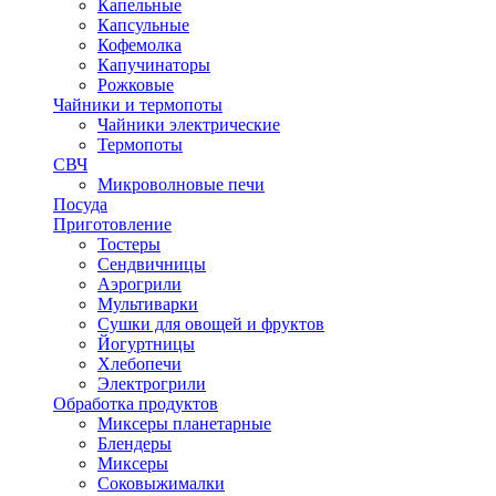
Капельные
Капсульные
Кофемолка
Капучинаторы
Рожковые
Чайники и термопоты
Чайники электрические
Термопоты
СВЧ
Микроволновые печи
Посуда
Приготовление
Тостеры
Сендвичницы
Аэрогрили
Мультиварки
Сушки для овощей и фруктов
Йогуртницы
Хлебопечи
Электрогрили
Обработка продуктов
Миксеры планетарные
Блендеры
Миксеры
Соковыжималки