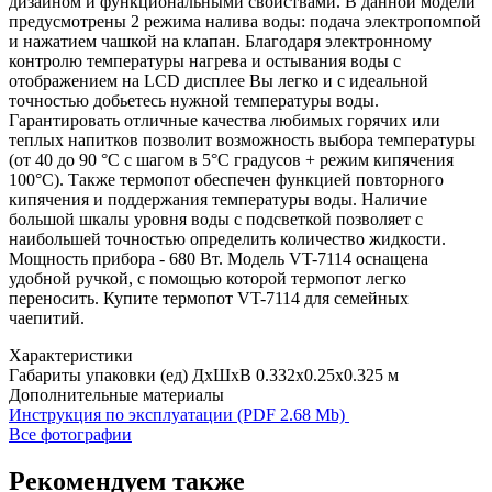
дизайном и функциональными свойствами. В данной модели
предусмотрены 2 режима налива воды: подача электропомпой
и нажатием чашкой на клапан. Благодаря электронному
контролю температуры нагрева и остывания воды с
отображением на LCD дисплее Вы легко и с идеальной
точностью добьетесь нужной температуры воды.
Гарантировать отличные качества любимых горячих или
теплых напитков позволит возможность выбора температуры
(от 40 до 90 °C с шагом в 5°C градусов + режим кипячения
100°C). Также термопот обеспечен функцией повторного
кипячения и поддержания температуры воды. Наличие
большой шкалы уровня воды с подсветкой позволяет с
наибольшей точностью определить количество жидкости.
Мощность прибора - 680 Вт. Модель VT-7114 оснащена
удобной ручкой, с помощью которой термопот легко
переносить. Купите термопот VT-7114 для семейных
чаепитий.
Характеристики
Габариты упаковки (ед) ДхШхВ
0.332x0.25x0.325 м
Дополнительные материалы
Инструкция по эксплуатации (PDF 2.68 Mb)
Все фотографии
Рекомендуем также