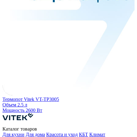
Т
З
Термопот Vitek VT-TP3005
Объем
2.5 л
Мощность
2600 Вт
Каталог товаров
Для кухни
Для дома
Красота и уход
КБТ
Климат