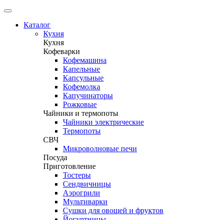
Каталог
Кухня
Кухня
Кофеварки
Кофемашина
Капельные
Капсульные
Кофемолка
Капучинаторы
Рожковые
Чайники и термопоты
Чайники электрические
Термопоты
СВЧ
Микроволновые печи
Посуда
Приготовление
Тостеры
Сендвичницы
Аэрогрили
Мультиварки
Сушки для овощей и фруктов
Йогуртницы