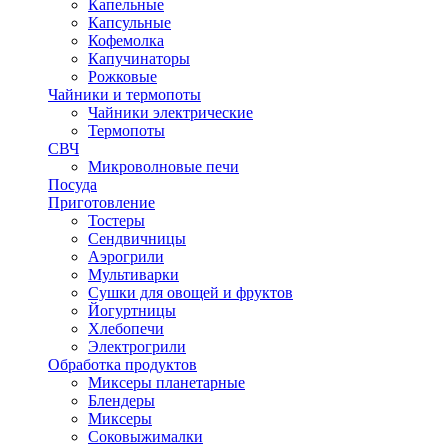
Капельные
Капсульные
Кофемолка
Капучинаторы
Рожковые
Чайники и термопоты
Чайники электрические
Термопоты
СВЧ
Микроволновые печи
Посуда
Приготовление
Тостеры
Сендвичницы
Аэрогрили
Мультиварки
Сушки для овощей и фруктов
Йогуртницы
Хлебопечи
Электрогрили
Обработка продуктов
Миксеры планетарные
Блендеры
Миксеры
Соковыжималки