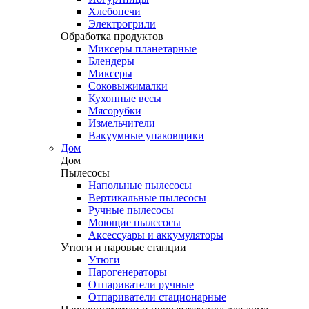
Хлебопечи
Электрогрили
Обработка продуктов
Миксеры планетарные
Блендеры
Миксеры
Соковыжималки
Кухонные весы
Мясорубки
Измельчители
Вакуумные упаковщики
Дом
Дом
Пылесосы
Напольные пылесосы
Вертикальные пылесосы
Ручные пылесосы
Моющие пылесосы
Аксессуары и аккумуляторы
Утюги и паровые станции
Утюги
Парогенераторы
Отпариватели ручные
Отпариватели стационарные