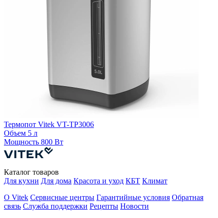
Термопот Vitek VT-TP3006
Т
Объем
5 л
Мощность
800 Вт
Каталог товаров
Для кухни
Для дома
Красота и уход
КБТ
Климат
О Vitek
Сервисные центры
Гарантийные условия
Обратная
связь
Служба поддержки
Рецепты
Новости