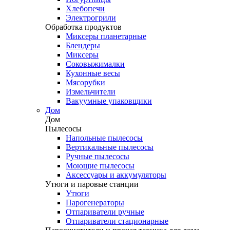
Хлебопечи
Электрогрили
Обработка продуктов
Миксеры планетарные
Блендеры
Миксеры
Соковыжималки
Кухонные весы
Мясорубки
Измельчители
Вакуумные упаковщики
Дом
Дом
Пылесосы
Напольные пылесосы
Вертикальные пылесосы
Ручные пылесосы
Моющие пылесосы
Аксессуары и аккумуляторы
Утюги и паровые станции
Утюги
Парогенераторы
Отпариватели ручные
Отпариватели стационарные