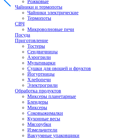
Рожковые
Чайники и термопоты
Чайники электрические
Термопоты
СВЧ
Микроволновые печи
Посуда
Приготовление
Тостеры
Сендвичницы
Аэрогрили
Мультиварки
Сушки для овощей и фруктов
Йогуртницы
Хлебопечи
Электрогрили
Обработка продуктов
Миксеры планетарные
Блендеры
Миксеры
Соковыжималки
Кухонные весы
Мясорубки
Измельчители
Вакуумные упаковщики