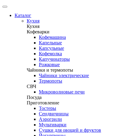
Каталог
Кухня
Кухня
Кофеварки
Кофемашина
Капельные
Капсульные
Кофемолка
Капучинаторы
Рожковые
Чайники и термопоты
Чайники электрические
Термопоты
СВЧ
Микроволновые печи
Посуда
Приготовление
Тостеры
Сендвичницы
Аэрогрили
Мультиварки
Сушки для овощей и фруктов
Йогуртницы