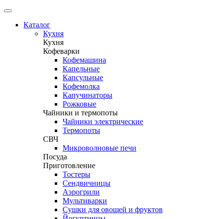
Каталог
Кухня
Кухня
Кофеварки
Кофемашина
Капельные
Капсульные
Кофемолка
Капучинаторы
Рожковые
Чайники и термопоты
Чайники электрические
Термопоты
СВЧ
Микроволновые печи
Посуда
Приготовление
Тостеры
Сендвичницы
Аэрогрили
Мультиварки
Сушки для овощей и фруктов
Йогуртницы