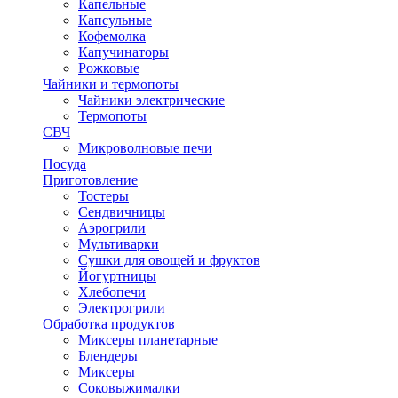
Капельные
Капсульные
Кофемолка
Капучинаторы
Рожковые
Чайники и термопоты
Чайники электрические
Термопоты
СВЧ
Микроволновые печи
Посуда
Приготовление
Тостеры
Сендвичницы
Аэрогрили
Мультиварки
Сушки для овощей и фруктов
Йогуртницы
Хлебопечи
Электрогрили
Обработка продуктов
Миксеры планетарные
Блендеры
Миксеры
Соковыжималки