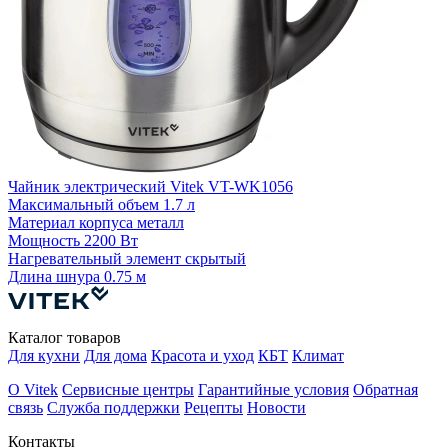
Чайник электрический Vitek VT-WK1056
Ч
Максимальный объем
1.7 л
Материал корпуса
металл
М
Мощность
2200 Вт
Нагревательный элемент
скрытый
Н
Длина шнура
0.75 м
Каталог товаров
Для кухни
Для дома
Красота и уход
КБТ
Климат
О Vitek
Сервисные центры
Гарантийные условия
Обратная
связь
Служба поддержки
Рецепты
Новости
Контакты