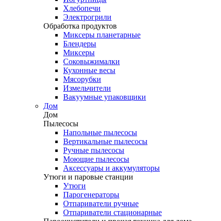
Хлебопечи
Электрогрили
Обработка продуктов
Миксеры планетарные
Блендеры
Миксеры
Соковыжималки
Кухонные весы
Мясорубки
Измельчители
Вакуумные упаковщики
Дом
Дом
Пылесосы
Напольные пылесосы
Вертикальные пылесосы
Ручные пылесосы
Моющие пылесосы
Аксессуары и аккумуляторы
Утюги и паровые станции
Утюги
Парогенераторы
Отпариватели ручные
Отпариватели стационарные