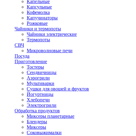
Капельные
Капсульные
Кофемолка
Капучинаторы
Рожковые
Чайники и термопоты
Чайники электрические
Термопоты
СВЧ
Микроволновые печи
Посуда
Приготовление
Тостеры
Сендвичницы
Аэрогрили
Мультиварки
Сушки для овощей и фруктов
Йогуртницы
Хлебопечи
Электрогрили
Обработка продуктов
Миксеры планетарные
Блендеры
Миксеры
Соковыжималки