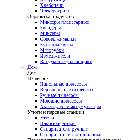
Хлебопечи
Электрогрили
Обработка продуктов
Миксеры планетарные
Блендеры
Миксеры
Соковыжималки
Кухонные весы
Мясорубки
Измельчители
Вакуумные упаковщики
Дом
Дом
Пылесосы
Напольные пылесосы
Вертикальные пылесосы
Ручные пылесосы
Моющие пылесосы
Аксессуары и аккумуляторы
Утюги и паровые станции
Утюги
Парогенераторы
Отпариватели ручные
Отпариватели стационарные