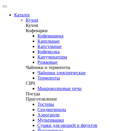
Каталог
Кухня
Кухня
Кофеварки
Кофемашина
Капельные
Капсульные
Кофемолка
Капучинаторы
Рожковые
Чайники и термопоты
Чайники электрические
Термопоты
СВЧ
Микроволновые печи
Посуда
Приготовление
Тостеры
Сендвичницы
Аэрогрили
Мультиварки
Сушки для овощей и фруктов
Йогуртницы