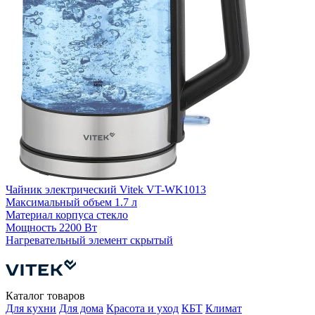
Чайник электрический Vitek VT-WK1013
Ч
Максимальный объем
1.7 л
4
Материал корпуса
стекло
Мощность
2200 Вт
М
Нагревательный элемент
скрытый
Н
Каталог товаров
Для кухни
Для дома
Красота и уход
КБТ
Климат