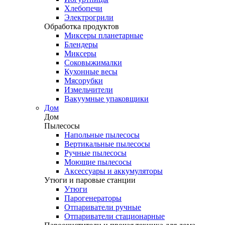
Хлебопечи
Электрогрили
Обработка продуктов
Миксеры планетарные
Блендеры
Миксеры
Соковыжималки
Кухонные весы
Мясорубки
Измельчители
Вакуумные упаковщики
Дом
Дом
Пылесосы
Напольные пылесосы
Вертикальные пылесосы
Ручные пылесосы
Моющие пылесосы
Аксессуары и аккумуляторы
Утюги и паровые станции
Утюги
Парогенераторы
Отпариватели ручные
Отпариватели стационарные