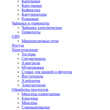
Капельные
Капсульные
Кофемолка
Капучинаторы
Рожковые
Чайники и термопоты
Чайники электрические
Термопоты
СВЧ
Микроволновые печи
Посуда
Приготовление
Тостеры
Сендвичницы
Аэрогрили
Мультиварки
Сушки для овощей и фруктов
Йогуртницы
Хлебопечи
Электрогрили
Обработка продуктов
Миксеры планетарные
Блендеры
Миксеры
Соковыжималки