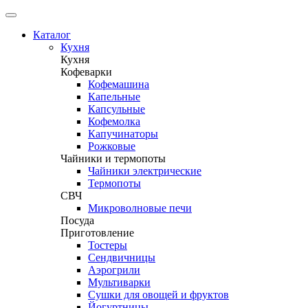
Каталог
Кухня
Кухня
Кофеварки
Кофемашина
Капельные
Капсульные
Кофемолка
Капучинаторы
Рожковые
Чайники и термопоты
Чайники электрические
Термопоты
СВЧ
Микроволновые печи
Посуда
Приготовление
Тостеры
Сендвичницы
Аэрогрили
Мультиварки
Сушки для овощей и фруктов
Йогуртницы