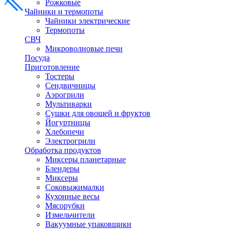
Рожковые
Чайники и термопоты
Чайники электрические
Термопоты
СВЧ
Микроволновые печи
Посуда
Приготовление
Тостеры
Сендвичницы
Аэрогрили
Мультиварки
Сушки для овощей и фруктов
Йогуртницы
Хлебопечи
Электрогрили
Обработка продуктов
Миксеры планетарные
Блендеры
Миксеры
Соковыжималки
Кухонные весы
Мясорубки
Измельчители
Вакуумные упаковщики