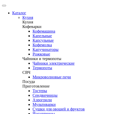
Каталог
Кухня
Кухня
Кофеварки
Кофемашина
Капельные
Капсульные
Кофемолка
Капучинаторы
Рожковые
Чайники и термопоты
Чайники электрические
Термопоты
СВЧ
Микроволновые печи
Посуда
Приготовление
Тостеры
Сендвичницы
Аэрогрили
Мультиварки
Сушки для овощей и фруктов
Йогуртницы