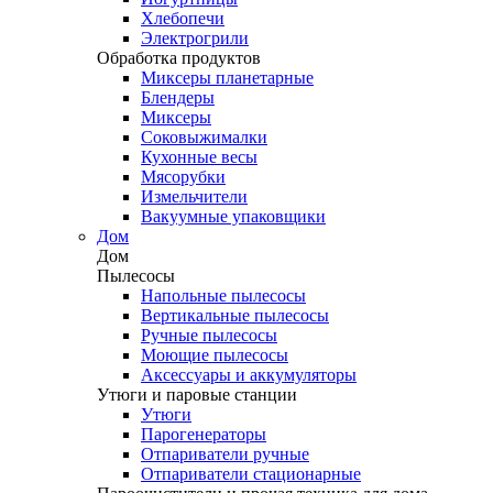
Хлебопечи
Электрогрили
Обработка продуктов
Миксеры планетарные
Блендеры
Миксеры
Соковыжималки
Кухонные весы
Мясорубки
Измельчители
Вакуумные упаковщики
Дом
Дом
Пылесосы
Напольные пылесосы
Вертикальные пылесосы
Ручные пылесосы
Моющие пылесосы
Аксессуары и аккумуляторы
Утюги и паровые станции
Утюги
Парогенераторы
Отпариватели ручные
Отпариватели стационарные