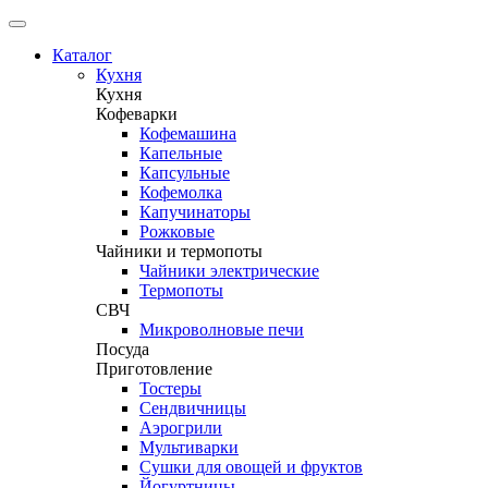
Каталог
Кухня
Кухня
Кофеварки
Кофемашина
Капельные
Капсульные
Кофемолка
Капучинаторы
Рожковые
Чайники и термопоты
Чайники электрические
Термопоты
СВЧ
Микроволновые печи
Посуда
Приготовление
Тостеры
Сендвичницы
Аэрогрили
Мультиварки
Сушки для овощей и фруктов
Йогуртницы