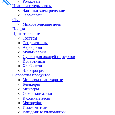
Рожковые
Чайники и термопоты
Чайники электрические
Термопоты
СВЧ
Микроволновые печи
Посуда
Приготовление
Тостеры
Сендвичницы
Аэрогрили
Мультиварки
Сушки для овощей и фруктов
Йогуртницы
Хлебопечи
Электрогрили
Обработка продуктов
Миксеры планетарные
Блендеры
Миксеры
Соковыжималки
Кухонные весы
Мясорубки
Измельчители
Вакуумные упаковщики