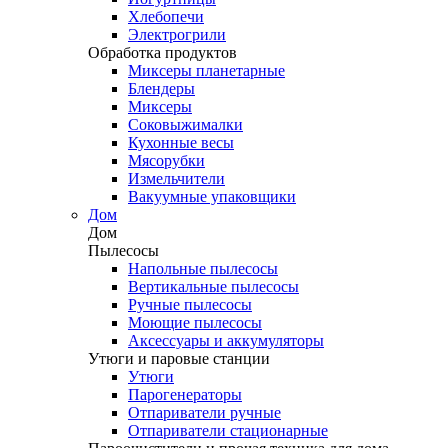
Хлебопечи
Электрогрили
Обработка продуктов
Миксеры планетарные
Блендеры
Миксеры
Соковыжималки
Кухонные весы
Мясорубки
Измельчители
Вакуумные упаковщики
Дом
Дом
Пылесосы
Напольные пылесосы
Вертикальные пылесосы
Ручные пылесосы
Моющие пылесосы
Аксессуары и аккумуляторы
Утюги и паровые станции
Утюги
Парогенераторы
Отпариватели ручные
Отпариватели стационарные