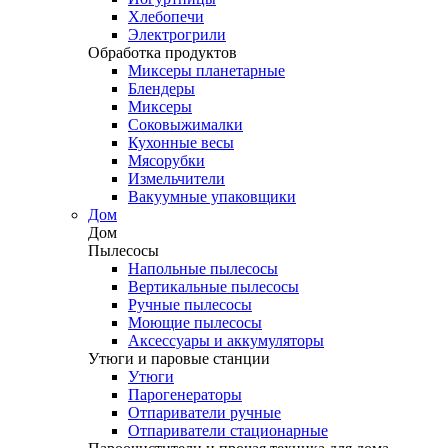
Хлебопечи
Электрогрили
Обработка продуктов
Миксеры планетарные
Блендеры
Миксеры
Соковыжималки
Кухонные весы
Мясорубки
Измельчители
Вакуумные упаковщики
Дом
Дом
Пылесосы
Напольные пылесосы
Вертикальные пылесосы
Ручные пылесосы
Моющие пылесосы
Аксессуары и аккумуляторы
Утюги и паровые станции
Утюги
Парогенераторы
Отпариватели ручные
Отпариватели стационарные