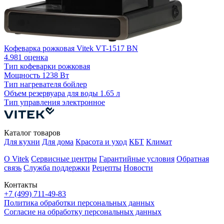
К
Кофеварка рожковая Vitek VT-1517 BN
Т
4.9
81 оценка
Тип кофеварки
рожковая
О
Мощность
1238 Вт
Т
Тип нагревателя
бойлер
Объем резервуара для воды
1.65 л
Тип управления
электронное
Каталог товаров
Для кухни
Для дома
Красота и уход
КБТ
Климат
О Vitek
Сервисные центры
Гарантийные условия
Обратная
связь
Служба поддержки
Рецепты
Новости
Контакты
+7 (499) 711-49-83
Политика обработки персональных данных
Согласие на обработку персональных данных