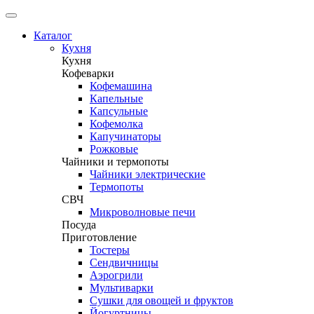
Каталог
Кухня
Кухня
Кофеварки
Кофемашина
Капельные
Капсульные
Кофемолка
Капучинаторы
Рожковые
Чайники и термопоты
Чайники электрические
Термопоты
СВЧ
Микроволновые печи
Посуда
Приготовление
Тостеры
Сендвичницы
Аэрогрили
Мультиварки
Сушки для овощей и фруктов
Йогуртницы