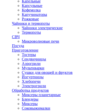
Капельные
Капсульные
Кофемолка
Капучинаторы
Рожковые
Чайники и термопоты
Чайники электрические
Термопоты
СВЧ
Микроволновые печи
Посуда
Приготовление
Тостеры
Сендвичницы
Аэрогрили
Мультиварки
Сушки для овощей и фруктов
Йогуртницы
Хлебопечи
Электрогрили
Обработка продуктов
Миксеры планетарные
Блендеры
Миксеры
Соковыжималки