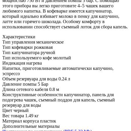
мощностью 750 Вт и давлением помпы 5 бар. С помощью
этого прибора вы легко приготовите 4–5 чашек вашего
любимого напитка. В кофеварке имеется капучинатор,
который идеально взбивает молоко в пенку для капучино,
латте или горячего шоколада. Особому комфорту в
использовании способствует съемный лоток для сбора капель.
Характеристики
Тип управления
механическое
Тип кофеварки
рожковая
Тип капучинатора
ручной
Тип используемого кофе
молотый
Индикация
нагрева
Напитки, приготовливаемые автоматически
капучино,
эспрессо
Объем резервуара для воды
0.24 л
Давление помпы
5 Бар
Длина сетевого кабеля
0.8 м
Конструктивные особенности
капучинатор, панель для
подогрева чашек, съемный поддон для капель, съемный
резервуар для воды
Цвет
черный
Вес товара
1.49 кг
Материал корпуса
пластик
Дополнительные материалы