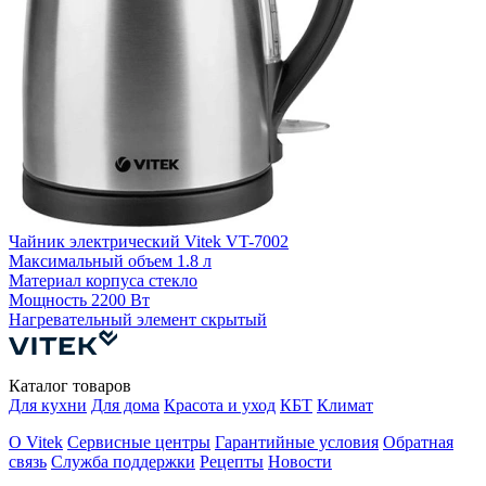
Чайник электрический Vitek VT-7002
Ч
Максимальный объем
1.8 л
Материал корпуса
стекло
М
Мощность
2200 Вт
Нагревательный элемент
скрытый
Н
Каталог товаров
Для кухни
Для дома
Красота и уход
КБТ
Климат
О Vitek
Сервисные центры
Гарантийные условия
Обратная
связь
Служба поддержки
Рецепты
Новости