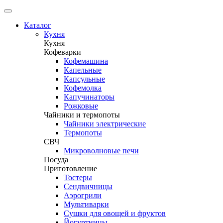
Каталог
Кухня
Кухня
Кофеварки
Кофемашина
Капельные
Капсульные
Кофемолка
Капучинаторы
Рожковые
Чайники и термопоты
Чайники электрические
Термопоты
СВЧ
Микроволновые печи
Посуда
Приготовление
Тостеры
Сендвичницы
Аэрогрили
Мультиварки
Сушки для овощей и фруктов
Йогуртницы