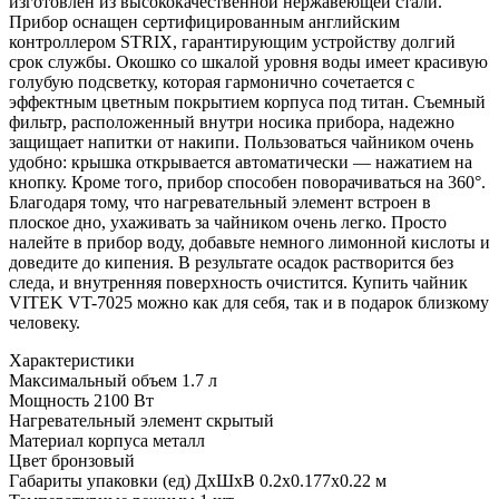
изготовлен из высококачественной нержавеющей стали.
Прибор оснащен сертифицированным английским
контроллером STRIX, гарантирующим устройству долгий
срок службы. Окошко со шкалой уровня воды имеет красивую
голубую подсветку, которая гармонично сочетается с
эффектным цветным покрытием корпуса под титан. Съемный
фильтр, расположенный внутри носика прибора, надежно
защищает напитки от накипи. Пользоваться чайником очень
удобно: крышка открывается автоматически — нажатием на
кнопку. Кроме того, прибор способен поворачиваться на 360°.
Благодаря тому, что нагревательный элемент встроен в
плоское дно, ухаживать за чайником очень легко. Просто
налейте в прибор воду, добавьте немного лимонной кислоты и
доведите до кипения. В результате осадок растворится без
следа, и внутренняя поверхность очистится. Купить чайник
VITEK VT-7025 можно как для себя, так и в подарок близкому
человеку.
Характеристики
Максимальный объем
1.7 л
Мощность
2100 Вт
Нагревательный элемент
скрытый
Материал корпуса
металл
Цвет
бронзовый
Габариты упаковки (ед) ДхШхВ
0.2x0.177x0.22 м