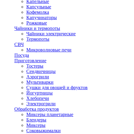
Капельные
Капсульные
Кофемолка
Капучинаторы
Рожковые
Чайники и термопоты
Чайники электрические
Термопоты
СВЧ
Микроволновые печи
Посуда
Приготовление
Тостеры
Сендвичницы
Аэрогрили
Мультиварки
Сушки для овощей и фруктов
Йогуртницы
Хлебопечи
Электрогрили
Обработка продуктов
Миксеры планетарные
Блендеры
Миксеры
Соковыжималки