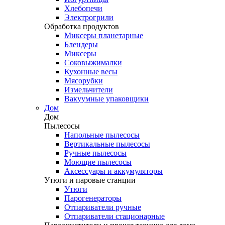
Хлебопечи
Электрогрили
Обработка продуктов
Миксеры планетарные
Блендеры
Миксеры
Соковыжималки
Кухонные весы
Мясорубки
Измельчители
Вакуумные упаковщики
Дом
Дом
Пылесосы
Напольные пылесосы
Вертикальные пылесосы
Ручные пылесосы
Моющие пылесосы
Аксессуары и аккумуляторы
Утюги и паровые станции
Утюги
Парогенераторы
Отпариватели ручные
Отпариватели стационарные