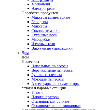
Хлебопечи
Электрогрили
Обработка продуктов
Миксеры планетарные
Блендеры
Миксеры
Соковыжималки
Кухонные весы
Мясорубки
Измельчители
Вакуумные упаковщики
Дом
Дом
Пылесосы
Напольные пылесосы
Вертикальные пылесосы
Ручные пылесосы
Моющие пылесосы
Аксессуары и аккумуляторы
Утюги и паровые станции
Утюги
Парогенераторы
Отпариватели ручные
Отпариватели стационарные