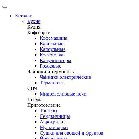
Каталог
Кухня
Кухня
Кофеварки
Кофемашина
Капельные
Капсульные
Кофемолка
Капучинаторы
Рожковые
Чайники и термопоты
Чайники электрические
Термопоты
СВЧ
Микроволновые печи
Посуда
Приготовление
Тостеры
Сендвичницы
Аэрогрили
Мультиварки
Сушки для овощей и фруктов
Йогуртницы