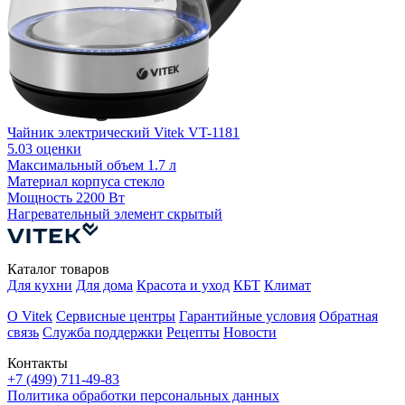
Чайник электрический Vitek VT-1181
Ч
5.0
3 оценки
Максимальный объем
1.7 л
М
Материал корпуса
стекло
Мощность
2200 Вт
Н
Нагревательный элемент
скрытый
Каталог товаров
Для кухни
Для дома
Красота и уход
КБТ
Климат
О Vitek
Сервисные центры
Гарантийные условия
Обратная
связь
Служба поддержки
Рецепты
Новости
Контакты
+7 (499) 711-49-83
Политика обработки персональных данных