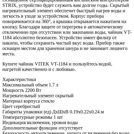
STRIX, устройство будет служить вам долгие годы. Скрытый
нагревательный элемент обеспечит быстрый нагрев воды и
легкость в уходе за устройством. Корпус прибора
поворачивается на 360°, а крышка открывается нажатием на
кнопку. Благодаря защите от перегрева и автоматическому
отключению при отсутствии или закипании воды, чайник VT-
1184 абсолютно безопасен. Устройство имеет фильтр от
накипи, чтобы сохранить чистый вкус воды. Прибор также
оснащен местом для хранения шнура и не занимает лишнего
места.
Купите чайник VITEK VT-1184 и пользуйтесь водой,
нагретой качественно и с любовью.
Характеристики
Максимальный объем
1.7 л
Мощность
2200 Вт
Нагревательный элемент
скрытый
Материал корпуса
стекло
Цвет
серебристый
Габариты упаковки (ед) ДхШхВ
0.19x0.22x0.24 м
Температурные режимы
1 шт
Индикация
включения, уровня воды
Дополнительные функции
отсутствует
Безопасность
автоотключение, защита от включения без воды