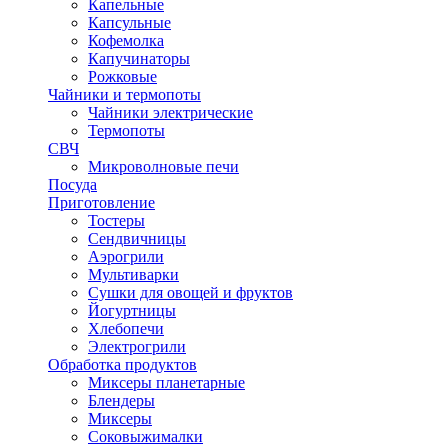
Капельные
Капсульные
Кофемолка
Капучинаторы
Рожковые
Чайники и термопоты
Чайники электрические
Термопоты
СВЧ
Микроволновые печи
Посуда
Приготовление
Тостеры
Сендвичницы
Аэрогрили
Мультиварки
Сушки для овощей и фруктов
Йогуртницы
Хлебопечи
Электрогрили
Обработка продуктов
Миксеры планетарные
Блендеры
Миксеры
Соковыжималки