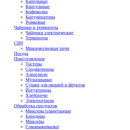
Капельные
Капсульные
Кофемолка
Капучинаторы
Рожковые
Чайники и термопоты
Чайники электрические
Термопоты
СВЧ
Микроволновые печи
Посуда
Приготовление
Тостеры
Сендвичницы
Аэрогрили
Мультиварки
Сушки для овощей и фруктов
Йогуртницы
Хлебопечи
Электрогрили
Обработка продуктов
Миксеры планетарные
Блендеры
Миксеры
Соковыжималки