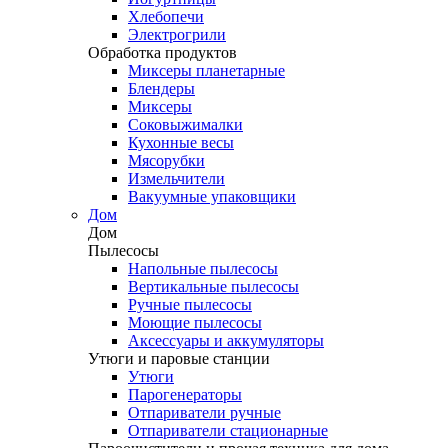
Хлебопечи
Электрогрили
Обработка продуктов
Миксеры планетарные
Блендеры
Миксеры
Соковыжималки
Кухонные весы
Мясорубки
Измельчители
Вакуумные упаковщики
Дом
Дом
Пылесосы
Напольные пылесосы
Вертикальные пылесосы
Ручные пылесосы
Моющие пылесосы
Аксессуары и аккумуляторы
Утюги и паровые станции
Утюги
Парогенераторы
Отпариватели ручные
Отпариватели стационарные