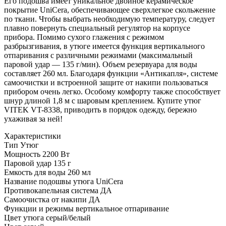
Его подошва имеет уникальное двойное керамическое
покрытие UniCera, обеспечивающее сверхлегкое скольжение
по ткани. Чтобы выбрать необходимую температуру, следует
плавно повернуть специальный регулятор на корпусе
прибора. Помимо сухого глажения с режимом
разбрызгивания, в утюге имеется функция вертикального
отпаривания с различными режимами (максимальный
паровой удар — 135 г/мин). Объем резервуара для воды
составляет 260 мл. Благодаря функции «Антикапля», системе
самоочистки и встроенной защите от накипи пользоваться
прибором очень легко. Особому комфорту также способствует
шнур длиной 1,8 м с шаровым креплением. Купите утюг
VITEK VT-8338, приводить в порядок одежду, бережно
ухаживая за ней!
Характеристики
Тип
Утюг
Мощность
2200 Вт
Паровой удар
135 г
Емкость для воды
260 мл
Название подошвы утюга
UniCera
Противокапельная система
ДА
Самоочистка от накипи
ДА
Функции и режимы
вертикальное отпаривание
Цвет утюга
серый/белый