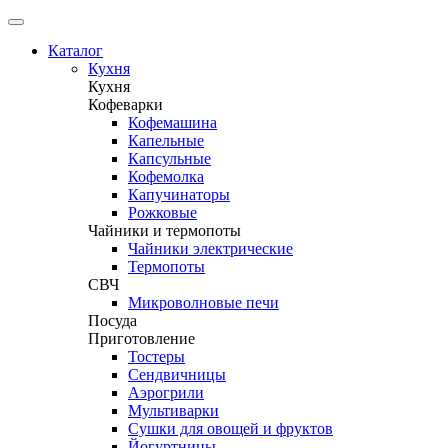
Каталог
Кухня
Кухня
Кофеварки
Кофемашина
Капельные
Капсульные
Кофемолка
Капучинаторы
Рожковые
Чайники и термопоты
Чайники электрические
Термопоты
СВЧ
Микроволновые печи
Посуда
Приготовление
Тостеры
Сендвичницы
Аэрогрили
Мультиварки
Сушки для овощей и фруктов
Йогуртницы