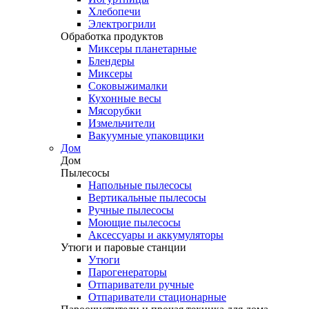
Хлебопечи
Электрогрили
Обработка продуктов
Миксеры планетарные
Блендеры
Миксеры
Соковыжималки
Кухонные весы
Мясорубки
Измельчители
Вакуумные упаковщики
Дом
Дом
Пылесосы
Напольные пылесосы
Вертикальные пылесосы
Ручные пылесосы
Моющие пылесосы
Аксессуары и аккумуляторы
Утюги и паровые станции
Утюги
Парогенераторы
Отпариватели ручные
Отпариватели стационарные