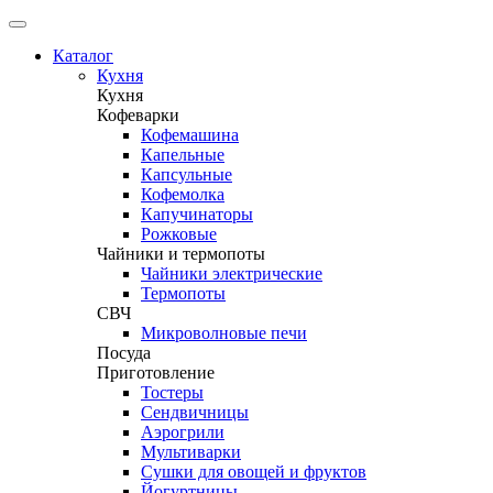
Каталог
Кухня
Кухня
Кофеварки
Кофемашина
Капельные
Капсульные
Кофемолка
Капучинаторы
Рожковые
Чайники и термопоты
Чайники электрические
Термопоты
СВЧ
Микроволновые печи
Посуда
Приготовление
Тостеры
Сендвичницы
Аэрогрили
Мультиварки
Сушки для овощей и фруктов
Йогуртницы