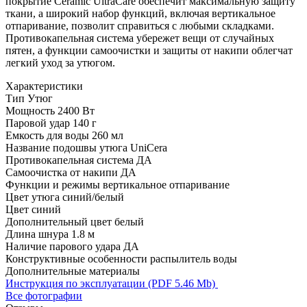
покрытие Ceramic UltraCare обеспечит максимальную защиту
ткани, а широкий набор функций, включая вертикальное
отпаривание, позволит справиться с любыми складками.
Противокапельная система убережет вещи от случайных
пятен, а функции самоочистки и защиты от накипи облегчат
легкий уход за утюгом.
Характеристики
Тип
Утюг
Мощность
2400 Вт
Паровой удар
140 г
Емкость для воды
260 мл
Название подошвы утюга
UniCera
Противокапельная система
ДА
Самоочистка от накипи
ДА
Функции и режимы
вертикальное отпаривание
Цвет утюга
синий/белый
Цвет
синий
Дополнительный цвет
белый
Длина шнура
1.8 м
Наличие парового удара
ДА
Конструктивные особенности
распылитель воды
Дополнительные материалы
Инструкция по эксплуатации (PDF 5.46 Mb)
Все фотографии