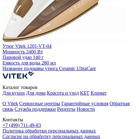
У
5
Утюг Vitek 1201-VT-04
Е
Мощность
2400 Вт
Паровой удар
140 г
Емкость для воды
280 мл
Название подошвы утюга
Ceramic UltraCare
Каталог товаров
Для кухни
Для дома
Красота и уход
КБТ
Климат
О Vitek
Сервисные центры
Гарантийные условия
Обратная
связь
Служба поддержки
Рецепты
Новости
Контакты
+7 (499) 711-49-83
Политика обработки персональных данных
Согласие на обработку персональных данных