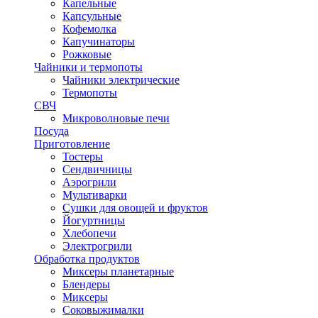
Капельные
Капсульные
Кофемолка
Капучинаторы
Рожковые
Чайники и термопоты
Чайники электрические
Термопоты
СВЧ
Микроволновые печи
Посуда
Приготовление
Тостеры
Сендвичницы
Аэрогрили
Мультиварки
Сушки для овощей и фруктов
Йогуртницы
Хлебопечи
Электрогрили
Обработка продуктов
Миксеры планетарные
Блендеры
Миксеры
Соковыжималки