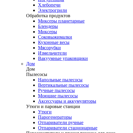
Хлебопечи
Электрогрили
Обработка продуктов
Миксеры планетарные
Блендеры
Миксеры
Соковыжималки
Кухонные весы
Мясорубки
Измельчители
Вакуумные упаковщики
Дом
Дом
Пылесосы
Напольные пылесосы
Вертикальные пылесосы
Ручные пылесосы
Моющие пылесосы
Аксессуары и аккумуляторы
Утюги и паровые станции
Утюги
Парогенераторы
Отпариватели ручные
Отпариватели стационарные