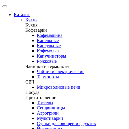
Каталог
Кухня
Кухня
Кофеварки
Кофемашина
Капельные
Капсульные
Кофемолка
Капучинаторы
Рожковые
Чайники и термопоты
Чайники электрические
Термопоты
СВЧ
Микроволновые печи
Посуда
Приготовление
Тостеры
Сендвичницы
Аэрогрили
Мультиварки
Сушки для овощей и фруктов
Йогуртницы