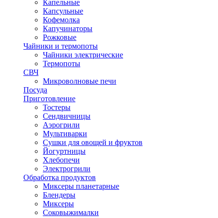
Капельные
Капсульные
Кофемолка
Капучинаторы
Рожковые
Чайники и термопоты
Чайники электрические
Термопоты
СВЧ
Микроволновые печи
Посуда
Приготовление
Тостеры
Сендвичницы
Аэрогрили
Мультиварки
Сушки для овощей и фруктов
Йогуртницы
Хлебопечи
Электрогрили
Обработка продуктов
Миксеры планетарные
Блендеры
Миксеры
Соковыжималки