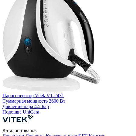
П
Д
С
Парогенератор Vitek VT-2431
Суммарная мощность
2600 Вт
Давление пара
4.5 Бар
Подошва
UniCera
Каталог товаров
Для кухни
Для дома
Красота и уход
КБТ
Климат