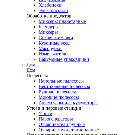
Хлебопечи
Электрогрили
Обработка продуктов
Миксеры планетарные
Блендеры
Миксеры
Соковыжималки
Кухонные весы
Мясорубки
Измельчители
Вакуумные упаковщики
Дом
Дом
Пылесосы
Напольные пылесосы
Вертикальные пылесосы
Ручные пылесосы
Моющие пылесосы
Аксессуары и аккумуляторы
Утюги и паровые станции
Утюги
Парогенераторы
Отпариватели ручные
Отпариватели стационарные