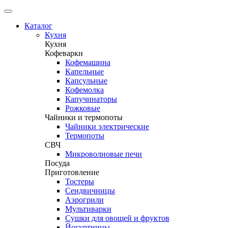
Каталог
Кухня
Кухня
Кофеварки
Кофемашина
Капельные
Капсульные
Кофемолка
Капучинаторы
Рожковые
Чайники и термопоты
Чайники электрические
Термопоты
СВЧ
Микроволновые печи
Посуда
Приготовление
Тостеры
Сендвичницы
Аэрогрили
Мультиварки
Сушки для овощей и фруктов
Йогуртницы