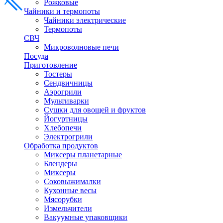
Рожковые
Чайники и термопоты
Чайники электрические
Термопоты
СВЧ
Микроволновые печи
Посуда
Приготовление
Тостеры
Сендвичницы
Аэрогрили
Мультиварки
Сушки для овощей и фруктов
Йогуртницы
Хлебопечи
Электрогрили
Обработка продуктов
Миксеры планетарные
Блендеры
Миксеры
Соковыжималки
Кухонные весы
Мясорубки
Измельчители
Вакуумные упаковщики