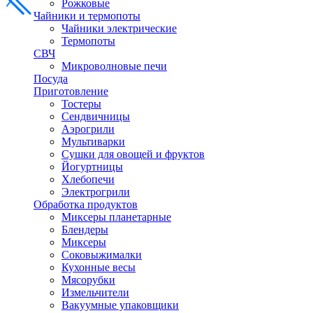
Рожковые
Чайники и термопоты
Чайники электрические
Термопоты
СВЧ
Микроволновые печи
Посуда
Приготовление
Тостеры
Сендвичницы
Аэрогрили
Мультиварки
Сушки для овощей и фруктов
Йогуртницы
Хлебопечи
Электрогрили
Обработка продуктов
Миксеры планетарные
Блендеры
Миксеры
Соковыжималки
Кухонные весы
Мясорубки
Измельчители
Вакуумные упаковщики