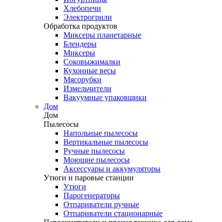
Хлебопечи
Электрогрили
Обработка продуктов
Миксеры планетарные
Блендеры
Миксеры
Соковыжималки
Кухонные весы
Мясорубки
Измельчители
Вакуумные упаковщики
Дом
Дом
Пылесосы
Напольные пылесосы
Вертикальные пылесосы
Ручные пылесосы
Моющие пылесосы
Аксессуары и аккумуляторы
Утюги и паровые станции
Утюги
Парогенераторы
Отпариватели ручные
Отпариватели стационарные