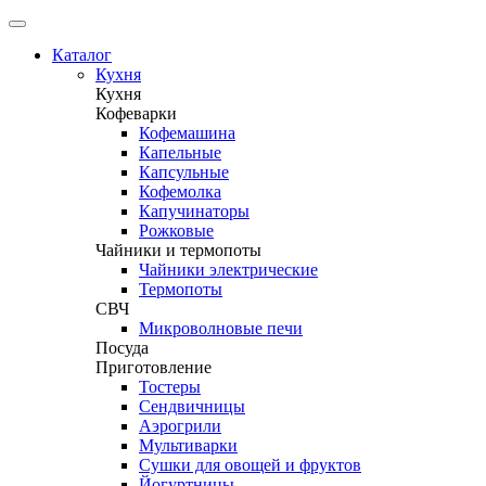
Каталог
Кухня
Кухня
Кофеварки
Кофемашина
Капельные
Капсульные
Кофемолка
Капучинаторы
Рожковые
Чайники и термопоты
Чайники электрические
Термопоты
СВЧ
Микроволновые печи
Посуда
Приготовление
Тостеры
Сендвичницы
Аэрогрили
Мультиварки
Сушки для овощей и фруктов
Йогуртницы