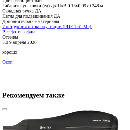
Цвет
разноцветный
Габариты упаковки (ед) ДхШхВ
0.15x0.09x0.248 м
Складная ручка
ДА
Петля для подвешивания
ДА
Дополнительные материалы
Инструкция по эксплуатации (PDF 1.61 Mb)
Все фотографии
Отзывы
5.0
9 апреля 2026
5
хорошо
ф
Ozon
Рекомендуем также