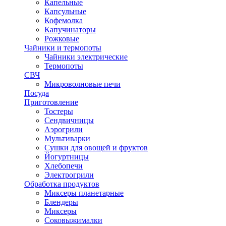
Капельные
Капсульные
Кофемолка
Капучинаторы
Рожковые
Чайники и термопоты
Чайники электрические
Термопоты
СВЧ
Микроволновые печи
Посуда
Приготовление
Тостеры
Сендвичницы
Аэрогрили
Мультиварки
Сушки для овощей и фруктов
Йогуртницы
Хлебопечи
Электрогрили
Обработка продуктов
Миксеры планетарные
Блендеры
Миксеры
Соковыжималки