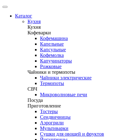
Каталог
Кухня
Кухня
Кофеварки
Кофемашина
Капельные
Капсульные
Кофемолка
Капучинаторы
Рожковые
Чайники и термопоты
Чайники электрические
Термопоты
СВЧ
Микроволновые печи
Посуда
Приготовление
Тостеры
Сендвичницы
Аэрогрили
Мультиварки
Сушки для овощей и фруктов
Йогуртницы