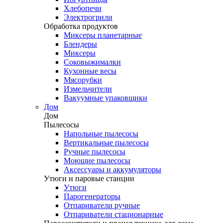
Хлебопечи
Электрогрили
Обработка продуктов
Миксеры планетарные
Блендеры
Миксеры
Соковыжималки
Кухонные весы
Мясорубки
Измельчители
Вакуумные упаковщики
Дом
Дом
Пылесосы
Напольные пылесосы
Вертикальные пылесосы
Ручные пылесосы
Моющие пылесосы
Аксессуары и аккумуляторы
Утюги и паровые станции
Утюги
Парогенераторы
Отпариватели ручные
Отпариватели стационарные