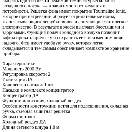
выбрать один из шести режимов температуры/скорости
воздушного потока — в зависимости от желания и
потребности. Решетка фена имеет покрытие Tourmaline Ionic,
которое при нагревании образует отрицательные ионы,
«запечатывающие» чешуйки волос и снимающие статическое
электричество. В результате волосы выглядят блестящими и
здоровыми. Функция подачи холодного воздуха позволит
зафиксировать прическу и сохранить ее в неизменном виде
надолго. Фен имеет удобную ручку, которая легко
складывается и тем самым обеспечивает компактное хранение
прибора.
Характеристики
Мощность
2000 Вт
Регулировка скорости
2
Ионизация
ДА
Количество насадок
1 шт
Насадки в комплекте
концентратор
Концентратор
ДА
Функции
ионизация, холодный воздух
Особенности конструкции
петля для подвешивания, складная
ручка, съемная защитная решетка
Форма
пистолет
Холодный воздух
ДА
Длина сетевого шнура
1.8 м