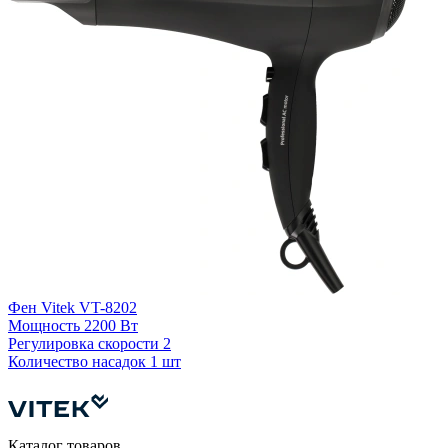
Фен Vitek VT-8202
Мощность
2200 Вт
Ф
Регулировка скорости
2
Количество насадок
1 шт
Р
К
Каталог товаров