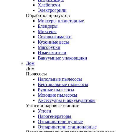
Хлебопечи
Электрогрили
Обработка продуктов
Миксеры планетарные
Блендеры
Миксеры
Соковыжималки
Кухонные весы
Мясорубки
Измельчители
Вакуумные упаковщики
Дом
Дом
Пылесосы
Напольные пылесосы
Вертикальные пылесосы
Ручные пылесосы
Моющие пылесосы
Аксессуары и аккумуляторы
Утюги и паровые станции
Утюги
Парогенераторы
Отпариватели ручные
Отпариватели стационарные