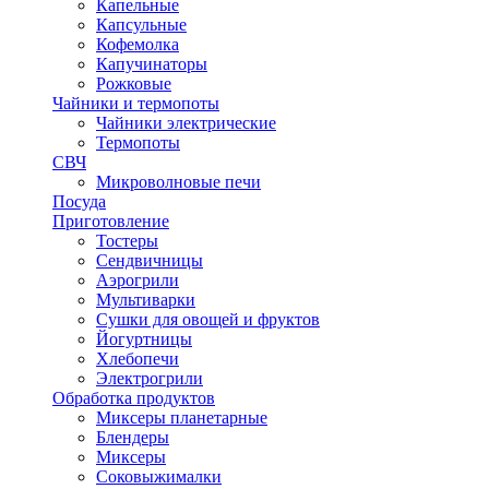
Капельные
Капсульные
Кофемолка
Капучинаторы
Рожковые
Чайники и термопоты
Чайники электрические
Термопоты
СВЧ
Микроволновые печи
Посуда
Приготовление
Тостеры
Сендвичницы
Аэрогрили
Мультиварки
Сушки для овощей и фруктов
Йогуртницы
Хлебопечи
Электрогрили
Обработка продуктов
Миксеры планетарные
Блендеры
Миксеры
Соковыжималки