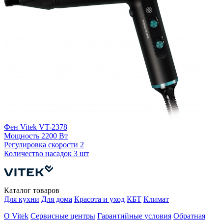
Фен Vitek VT-2378
Ф
Мощность
2200 Вт
Регулировка скорости
2
Р
Количество насадок
3 шт
К
Каталог товаров
Для кухни
Для дома
Красота и уход
КБТ
Климат
О Vitek
Сервисные центры
Гарантийные условия
Обратная