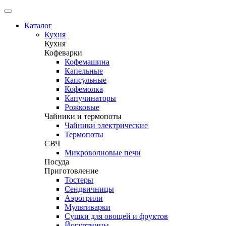
Каталог
Кухня
Кухня
Кофеварки
Кофемашина
Капельные
Капсульные
Кофемолка
Капучинаторы
Рожковые
Чайники и термопоты
Чайники электрические
Термопоты
СВЧ
Микроволновые печи
Посуда
Приготовление
Тостеры
Сендвичницы
Аэрогрили
Мультиварки
Сушки для овощей и фруктов
Йогуртницы