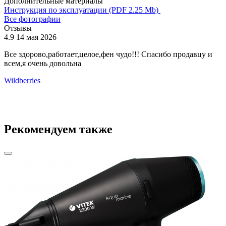
Дополнительные материалы
Инструкция по эксплуатации (PDF 2.25 Mb)
Все фотографии
Отзывы
4.9
14 мая 2026
4
Все здорово,работает,целое,фен чудо!!! Спасибо продавцу и
о
всем,я очень довольна
Wildberries
Рекомендуем также