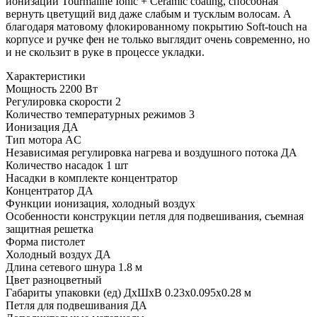
ионизации Tourmaline Ionic + Ceramic coating, способная
вернуть цветущий вид даже слабым и тусклым волосам. А
благодаря матовому флокированному покрытию Soft-touch на
корпусе и ручке фен не только выглядит очень современно, но
и не скользит в руке в процессе укладки.
Характеристики
Мощность
2200 Вт
Регулировка скорости
2
Количество температурных режимов
3
Ионизация
ДА
Тип мотора
AC
Независимая регулировка нагрева и воздушного потока
ДА
Количество насадок
1 шт
Насадки в комплекте
концентратор
Концентратор
ДА
Функции
ионизация, холодный воздух
Особенности конструкции
петля для подвешивания, съемная
защитная решетка
Форма
пистолет
Холодный воздух
ДА
Длина сетевого шнура
1.8 м
Цвет
разноцветный
Габариты упаковки (ед) ДхШхВ
0.23x0.095x0.28 м
Петля для подвешивания
ДА