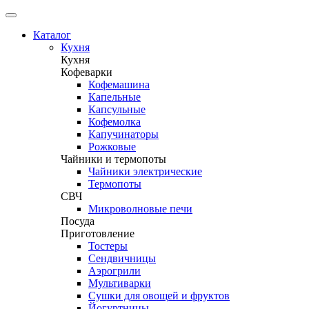
Каталог
Кухня
Кухня
Кофеварки
Кофемашина
Капельные
Капсульные
Кофемолка
Капучинаторы
Рожковые
Чайники и термопоты
Чайники электрические
Термопоты
СВЧ
Микроволновые печи
Посуда
Приготовление
Тостеры
Сендвичницы
Аэрогрили
Мультиварки
Сушки для овощей и фруктов
Йогуртницы