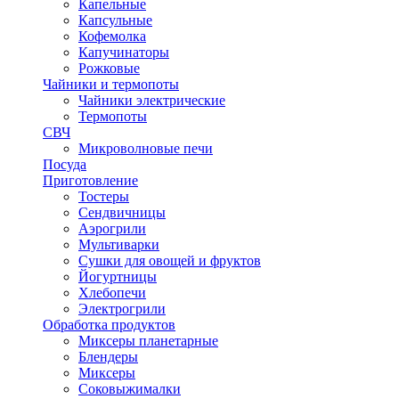
Капельные
Капсульные
Кофемолка
Капучинаторы
Рожковые
Чайники и термопоты
Чайники электрические
Термопоты
СВЧ
Микроволновые печи
Посуда
Приготовление
Тостеры
Сендвичницы
Аэрогрили
Мультиварки
Сушки для овощей и фруктов
Йогуртницы
Хлебопечи
Электрогрили
Обработка продуктов
Миксеры планетарные
Блендеры
Миксеры
Соковыжималки