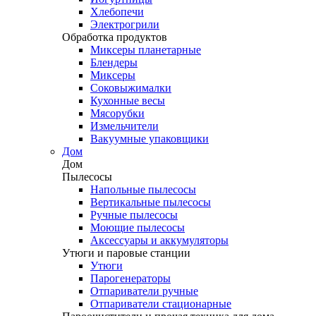
Хлебопечи
Электрогрили
Обработка продуктов
Миксеры планетарные
Блендеры
Миксеры
Соковыжималки
Кухонные весы
Мясорубки
Измельчители
Вакуумные упаковщики
Дом
Дом
Пылесосы
Напольные пылесосы
Вертикальные пылесосы
Ручные пылесосы
Моющие пылесосы
Аксессуары и аккумуляторы
Утюги и паровые станции
Утюги
Парогенераторы
Отпариватели ручные
Отпариватели стационарные