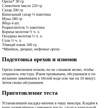
Орехи*
30 гр
Сливочное масло
220 гр
Сахар
200 гр
Ванильный сахар
½ пакетика
Мука
280 гр
Яйца
4 шт.
Разрыхлитель
½ пакетика
Корица молотая
½ ч. л.
Гвоздика молотая
½ ч. л.
Соль
½ ч. л.
Тёмный изюм
100 гр
*Миндаль, грецкие, кедровые орехи
Подготовка орехов и изюмов
Орехи измельчаем ножом, но не слишком мелко, чтобы
сохранить текстуру. Изюм промываем, обсушиваем и по
желанию замачиваем в тёплой воде или чае на 10 минут.
Затем снова обсушиваем.
Приготовление теста
Устанавливаем насадку-венчик в чашу миксера. Кладём в
чашу размягчённое сливочное масло, сахар и ванильный