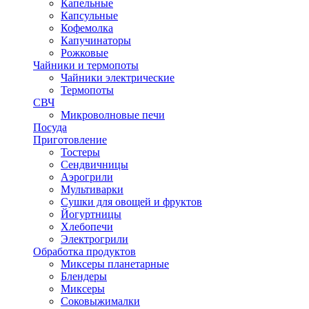
Капельные
Капсульные
Кофемолка
Капучинаторы
Рожковые
Чайники и термопоты
Чайники электрические
Термопоты
СВЧ
Микроволновые печи
Посуда
Приготовление
Тостеры
Сендвичницы
Аэрогрили
Мультиварки
Сушки для овощей и фруктов
Йогуртницы
Хлебопечи
Электрогрили
Обработка продуктов
Миксеры планетарные
Блендеры
Миксеры
Соковыжималки