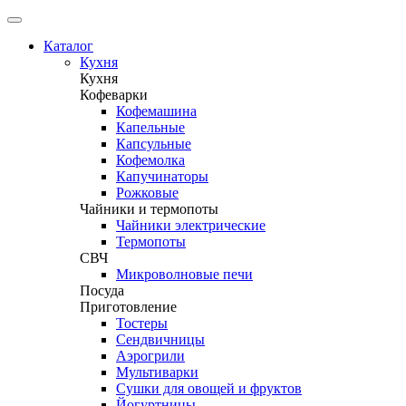
Каталог
Кухня
Кухня
Кофеварки
Кофемашина
Капельные
Капсульные
Кофемолка
Капучинаторы
Рожковые
Чайники и термопоты
Чайники электрические
Термопоты
СВЧ
Микроволновые печи
Посуда
Приготовление
Тостеры
Сендвичницы
Аэрогрили
Мультиварки
Сушки для овощей и фруктов
Йогуртницы