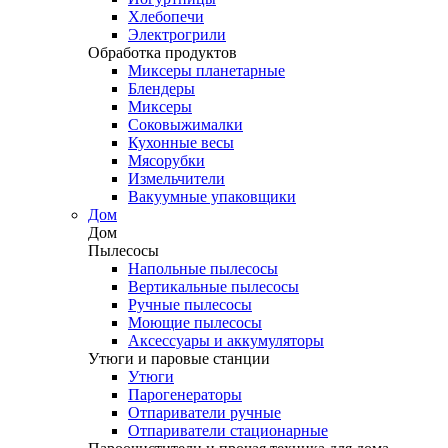
Хлебопечи
Электрогрили
Обработка продуктов
Миксеры планетарные
Блендеры
Миксеры
Соковыжималки
Кухонные весы
Мясорубки
Измельчители
Вакуумные упаковщики
Дом
Дом
Пылесосы
Напольные пылесосы
Вертикальные пылесосы
Ручные пылесосы
Моющие пылесосы
Аксессуары и аккумуляторы
Утюги и паровые станции
Утюги
Парогенераторы
Отпариватели ручные
Отпариватели стационарные