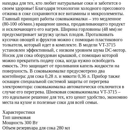
находка для тех, кто любит натуральные соки и заботится о
своем здоровье! Благодаря технологии холодного прессового
отжима в соке сохраняются все витамины и микроэлементы.
Главный принцип работы соковыжималки – это медленное
(80-100 об/мин.) вращение шнека, продавливающего продукт
и исключающего его нагрев. Ширина горловины (48 мм) не
предусматривает загрузку целых плодов. Проталкивать
кусочки овощей и фруктов можно с помощью пластикового
толкателя, который идет в комплекте. В модели VT-3715
установлен эффективный, с низким уровнем шума DC-мотор.
Носик для сока оборудован крышкой, с помощью которой
можно прекратить подачу сока, когда нужно освободить
емкость. Это защищает от проливания капель жидкости на
поверхность. В соковыжималке предусмотрено два
контейнера: для сока 0,28 л. и мякоти 0,36 л. Прибор также
оснащен специальной системой защиты от перегрева
электромотора: соковыжималка автоматически отключится в
случае его перегрева. Шнековая соковыжималка VT-3715 –
это идеальное решение для тех, кто ценит удобство, экономию
места на кухне и полезные соки для всей семьи.
Характеристики
Тип
шнековая
Мощность
300 Вт
Объем резервуара для сока
280 мл