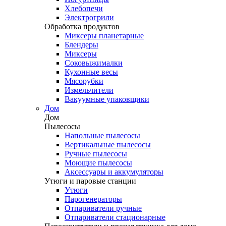
Хлебопечи
Электрогрили
Обработка продуктов
Миксеры планетарные
Блендеры
Миксеры
Соковыжималки
Кухонные весы
Мясорубки
Измельчители
Вакуумные упаковщики
Дом
Дом
Пылесосы
Напольные пылесосы
Вертикальные пылесосы
Ручные пылесосы
Моющие пылесосы
Аксессуары и аккумуляторы
Утюги и паровые станции
Утюги
Парогенераторы
Отпариватели ручные
Отпариватели стационарные