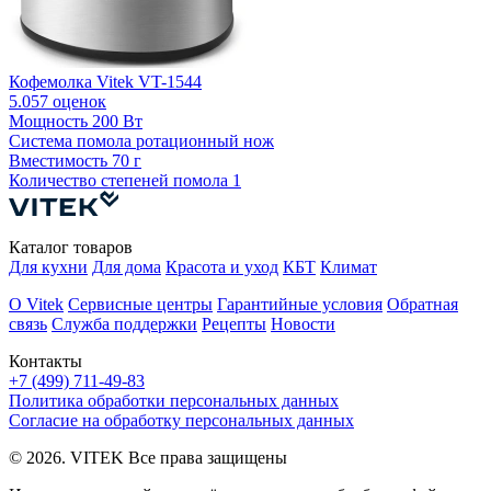
Кофемолка Vitek VT-1544
К
5.0
57 оценок
Мощность
200 Вт
С
Система помола
ротационный нож
Вместимость
70 г
К
Количество степеней помола
1
Каталог товаров
Для кухни
Для дома
Красота и уход
КБТ
Климат
О Vitek
Сервисные центры
Гарантийные условия
Обратная
связь
Служба поддержки
Рецепты
Новости
Контакты
+7 (499) 711-49-83
Политика обработки персональных данных
Согласие на обработку персональных данных
© 2026. VITEK Все права защищены