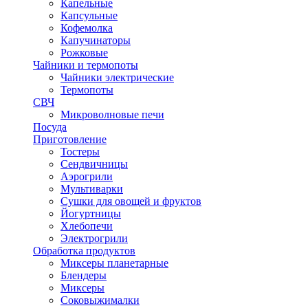
Капельные
Капсульные
Кофемолка
Капучинаторы
Рожковые
Чайники и термопоты
Чайники электрические
Термопоты
СВЧ
Микроволновые печи
Посуда
Приготовление
Тостеры
Сендвичницы
Аэрогрили
Мультиварки
Сушки для овощей и фруктов
Йогуртницы
Хлебопечи
Электрогрили
Обработка продуктов
Миксеры планетарные
Блендеры
Миксеры
Соковыжималки