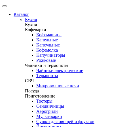
Каталог
Кухня
Кухня
Кофеварки
Кофемашина
Капельные
Капсульные
Кофемолка
Капучинаторы
Рожковые
Чайники и термопоты
Чайники электрические
Термопоты
СВЧ
Микроволновые печи
Посуда
Приготовление
Тостеры
Сендвичницы
Аэрогрили
Мультиварки
Сушки для овощей и фруктов
Йогуртницы