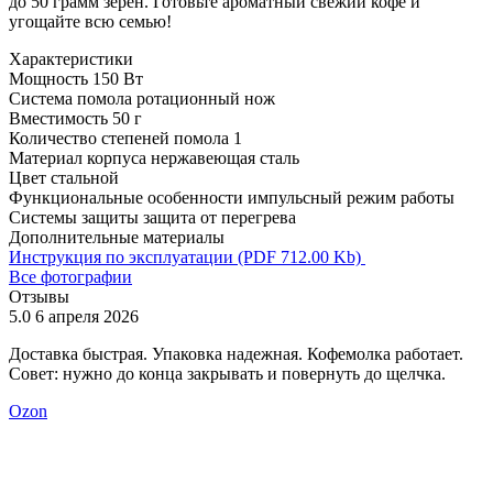
до 50 грамм зерен. Готовьте ароматный свежий кофе и
угощайте всю семью!
Характеристики
Мощность
150 Вт
Система помола
ротационный нож
Вместимость
50 г
Количество степеней помола
1
Материал корпуса
нержавеющая сталь
Цвет
стальной
Функциональные особенности
импульсный режим работы
Системы защиты
защита от перегрева
Дополнительные материалы
Инструкция по эксплуатации (PDF 712.00 Kb)
Все фотографии
Отзывы
5.0
6 апреля 2026
5
Доставка быстрая. Упаковка надежная. Кофемолка работает.
З
Совет: нужно до конца закрывать и повернуть до щелчка.
Ozon