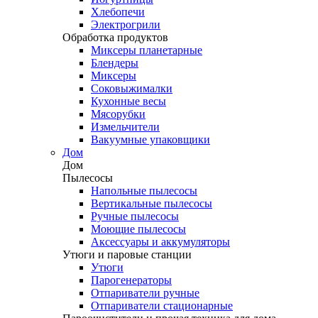
Хлебопечи
Электрогрили
Обработка продуктов
Миксеры планетарные
Блендеры
Миксеры
Соковыжималки
Кухонные весы
Мясорубки
Измельчители
Вакуумные упаковщики
Дом
Дом
Пылесосы
Напольные пылесосы
Вертикальные пылесосы
Ручные пылесосы
Моющие пылесосы
Аксессуары и аккумуляторы
Утюги и паровые станции
Утюги
Парогенераторы
Отпариватели ручные
Отпариватели стационарные