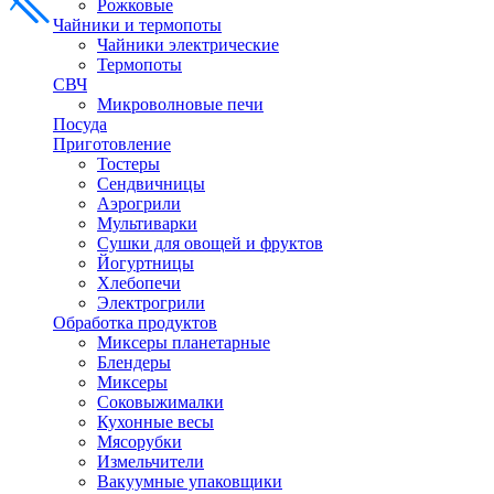
Рожковые
Чайники и термопоты
Чайники электрические
Термопоты
СВЧ
Микроволновые печи
Посуда
Приготовление
Тостеры
Сендвичницы
Аэрогрили
Мультиварки
Сушки для овощей и фруктов
Йогуртницы
Хлебопечи
Электрогрили
Обработка продуктов
Миксеры планетарные
Блендеры
Миксеры
Соковыжималки
Кухонные весы
Мясорубки
Измельчители
Вакуумные упаковщики