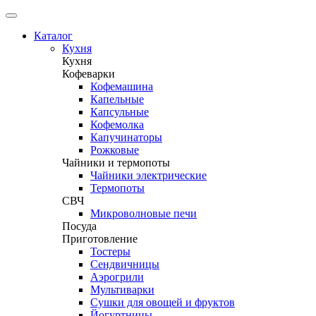
Каталог
Кухня
Кухня
Кофеварки
Кофемашина
Капельные
Капсульные
Кофемолка
Капучинаторы
Рожковые
Чайники и термопоты
Чайники электрические
Термопоты
СВЧ
Микроволновые печи
Посуда
Приготовление
Тостеры
Сендвичницы
Аэрогрили
Мультиварки
Сушки для овощей и фруктов
Йогуртницы