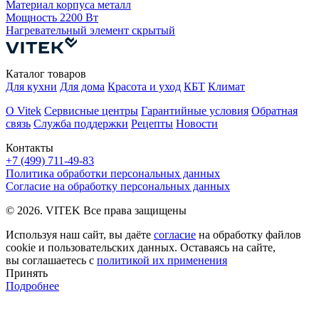
Материал корпуса
металл
Мощность
2200 Вт
Н
Нагревательный элемент
скрытый
Каталог товаров
Для кухни
Для дома
Красота и уход
КБТ
Климат
О Vitek
Сервисные центры
Гарантийные условия
Обратная
связь
Служба поддержки
Рецепты
Новости
Контакты
+7 (499) 711-49-83
Политика обработки персональных данных
Согласие на обработку персональных данных
© 2026. VITEK Все права защищены
Используя наш сайт, вы даёте
согласие
на обработку файлов
cookie и пользовательских данных. Оставаясь на сайте,
вы соглашаетесь с
политикой их применения
Принять
Подробнее