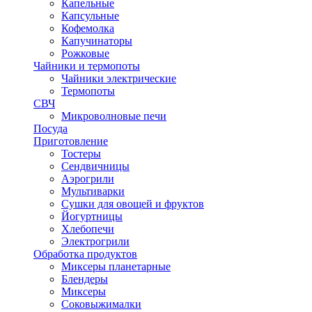
Капельные
Капсульные
Кофемолка
Капучинаторы
Рожковые
Чайники и термопоты
Чайники электрические
Термопоты
СВЧ
Микроволновые печи
Посуда
Приготовление
Тостеры
Сендвичницы
Аэрогрили
Мультиварки
Сушки для овощей и фруктов
Йогуртницы
Хлебопечи
Электрогрили
Обработка продуктов
Миксеры планетарные
Блендеры
Миксеры
Соковыжималки