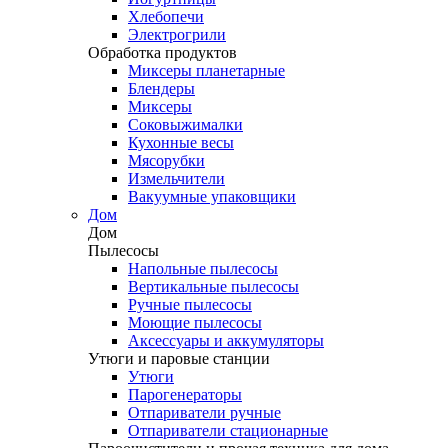
Хлебопечи
Электрогрили
Обработка продуктов
Миксеры планетарные
Блендеры
Миксеры
Соковыжималки
Кухонные весы
Мясорубки
Измельчители
Вакуумные упаковщики
Дом
Дом
Пылесосы
Напольные пылесосы
Вертикальные пылесосы
Ручные пылесосы
Моющие пылесосы
Аксессуары и аккумуляторы
Утюги и паровые станции
Утюги
Парогенераторы
Отпариватели ручные
Отпариватели стационарные