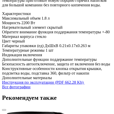
температуры приготовьте новую порцию горячих напитков
для большой компании без повторного кипячения воды.
Характеристики
Максимальный объем
1.8 л
Мощность
2200 Вт
Нагревательный элемент
скрытый
Обратите внимание
функция поддержания температуры +-80
Материал корпуса
стекло
Цвет
черный
Габариты упаковки (ед) ДхШхВ
0.21x0.17x0.263 м
Температурные режимы
1 шт
Индикация
включения
Дополнительные функции
поддержание температуры
Безопасность
автоотключение, защита от включения без воды
Конструктивные особенности
кнопка открытия крышки,
подсветка воды, подставка 360, фильтр от накипи
Дополнительные материалы
Инструкция по эксплуатации (PDF 662.28 Kb)
Все фотографии
Рекомендуем также