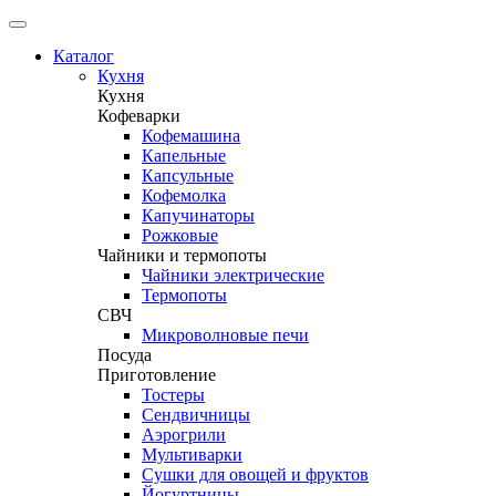
Каталог
Кухня
Кухня
Кофеварки
Кофемашина
Капельные
Капсульные
Кофемолка
Капучинаторы
Рожковые
Чайники и термопоты
Чайники электрические
Термопоты
СВЧ
Микроволновые печи
Посуда
Приготовление
Тостеры
Сендвичницы
Аэрогрили
Мультиварки
Сушки для овощей и фруктов
Йогуртницы