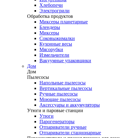
Хлебопечи
Электрогрили
Обработка продуктов
Миксеры планетарные
Блендеры
Миксеры
Соковыжималки
Кухонные весы
Мясорубки
Измельчители
Вакуумные упаковщики
Дом
Дом
Пылесосы
Напольные пылесосы
Вертикальные пылесосы
Ручные пылесосы
Моющие пылесосы
Аксессуары и аккумуляторы
Утюги и паровые станции
Утюги
Парогенераторы
Отпариватели ручные
Отпариватели стационарные