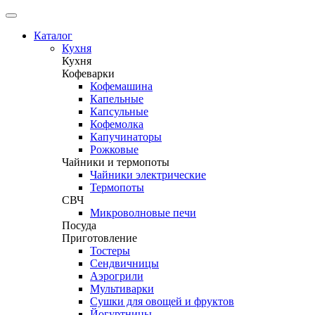
Каталог
Кухня
Кухня
Кофеварки
Кофемашина
Капельные
Капсульные
Кофемолка
Капучинаторы
Рожковые
Чайники и термопоты
Чайники электрические
Термопоты
СВЧ
Микроволновые печи
Посуда
Приготовление
Тостеры
Сендвичницы
Аэрогрили
Мультиварки
Сушки для овощей и фруктов
Йогуртницы