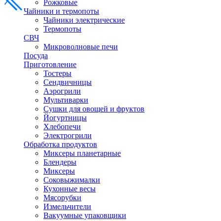
Рожковые
Чайники и термопоты
Чайники электрические
Термопоты
СВЧ
Микроволновые печи
Посуда
Приготовление
Тостеры
Сендвичницы
Аэрогрили
Мультиварки
Сушки для овощей и фруктов
Йогуртницы
Хлебопечи
Электрогрили
Обработка продуктов
Миксеры планетарные
Блендеры
Миксеры
Соковыжималки
Кухонные весы
Мясорубки
Измельчители
Вакуумные упаковщики