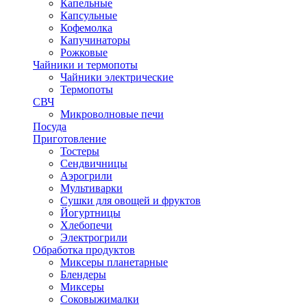
Капельные
Капсульные
Кофемолка
Капучинаторы
Рожковые
Чайники и термопоты
Чайники электрические
Термопоты
СВЧ
Микроволновые печи
Посуда
Приготовление
Тостеры
Сендвичницы
Аэрогрили
Мультиварки
Сушки для овощей и фруктов
Йогуртницы
Хлебопечи
Электрогрили
Обработка продуктов
Миксеры планетарные
Блендеры
Миксеры
Соковыжималки