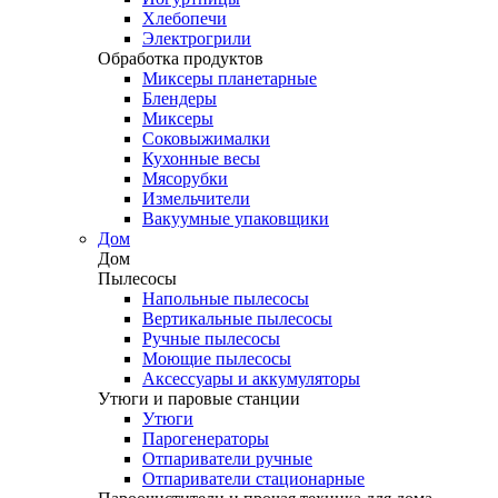
Хлебопечи
Электрогрили
Обработка продуктов
Миксеры планетарные
Блендеры
Миксеры
Соковыжималки
Кухонные весы
Мясорубки
Измельчители
Вакуумные упаковщики
Дом
Дом
Пылесосы
Напольные пылесосы
Вертикальные пылесосы
Ручные пылесосы
Моющие пылесосы
Аксессуары и аккумуляторы
Утюги и паровые станции
Утюги
Парогенераторы
Отпариватели ручные
Отпариватели стационарные