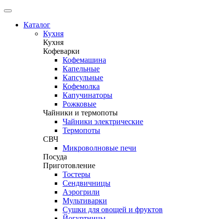
Каталог
Кухня
Кухня
Кофеварки
Кофемашина
Капельные
Капсульные
Кофемолка
Капучинаторы
Рожковые
Чайники и термопоты
Чайники электрические
Термопоты
СВЧ
Микроволновые печи
Посуда
Приготовление
Тостеры
Сендвичницы
Аэрогрили
Мультиварки
Сушки для овощей и фруктов
Йогуртницы