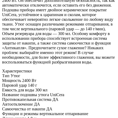
2400 Вт. Он обеспечит дополнительную безопасность, так как
автоматически отключится, если оставить его без движения.
Подошва прибора имеет двойное керамическое покрытие
UniCera, устойчивое к царапинам и сколам, которое
обеспечивает невероятно легкое скольжение по любому виду
ткани. Утюг оснащен различными режимами отпаривания, в
том числе вертикального (паровой удар — до 140 г/мин),
Объем резервуара для воды — 300 мл. Особому комфорту в
использовании прибора способствует встроенная система
защиты от накипи, а также система самоочистки и функция
«Антикапля». Предпочитаете сухое глажение? Никаких
проблем: выбирайте именно этот режим! В случае
необходимости, для более эффективного глажения, вы можете
воспользоваться функцией разбрызгивания воды.
Характеристики
Тип
Утюг
Мощность
2400 Вт
Паровой удар
140 г
Емкость для воды
300 мл
Название подошвы утюга
UniCera
Противокапельная система
ДА
Автоотключение
ДА
Самоочистка от накипи
ДА
Функции и режимы
вертикальное отпаривание