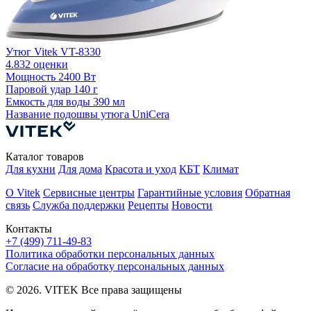
У
Утюг Vitek VT-8330
4.8
32 оценки
П
Мощность
2400 Вт
Е
Паровой удар
140 г
Емкость для воды
390 мл
Название подошвы утюга
UniCera
Каталог товаров
Для кухни
Для дома
Красота и уход
КБТ
Климат
О Vitek
Сервисные центры
Гарантийные условия
Обратная
связь
Служба поддержки
Рецепты
Новости
Контакты
+7 (499) 711-49-83
Политика обработки персональных данных
Согласие на обработку персональных данных
© 2026. VITEK Все права защищены