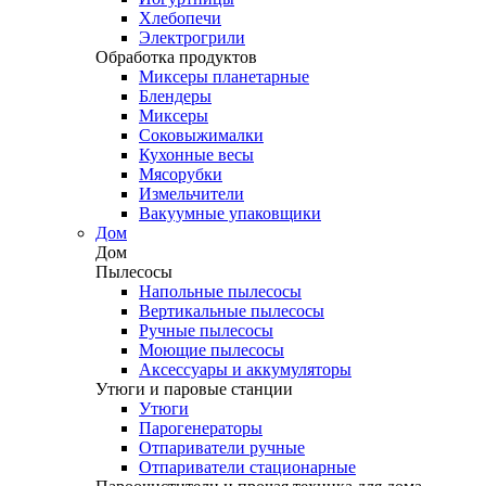
Хлебопечи
Электрогрили
Обработка продуктов
Миксеры планетарные
Блендеры
Миксеры
Соковыжималки
Кухонные весы
Мясорубки
Измельчители
Вакуумные упаковщики
Дом
Дом
Пылесосы
Напольные пылесосы
Вертикальные пылесосы
Ручные пылесосы
Моющие пылесосы
Аксессуары и аккумуляторы
Утюги и паровые станции
Утюги
Парогенераторы
Отпариватели ручные
Отпариватели стационарные