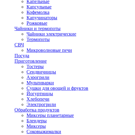
Капельные
Капсульные
Кофемолка
Капучинаторы
Рожковые
Чайники и термопоты
Чайники электрические
Термопоты
СВЧ
Микроволновые печи
Посуда
Приготовление
Тостеры
Сендвичницы
Аэрогрили
Мультиварки
Сушки для овощей и фруктов
Йогуртницы
Хлебопечи
Электрогрили
Обработка продуктов
Миксеры планетарные
Блендеры
Миксеры
Соковыжималки