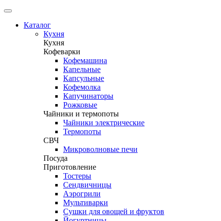
Каталог
Кухня
Кухня
Кофеварки
Кофемашина
Капельные
Капсульные
Кофемолка
Капучинаторы
Рожковые
Чайники и термопоты
Чайники электрические
Термопоты
СВЧ
Микроволновые печи
Посуда
Приготовление
Тостеры
Сендвичницы
Аэрогрили
Мультиварки
Сушки для овощей и фруктов
Йогуртницы