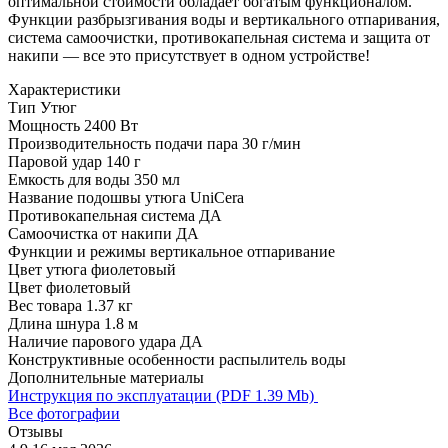
оптимальной стоимости обладает богатым функционалом.
Функции разбрызгивания воды и вертикального отпаривания,
система самоочистки, противокапельная система и защита от
накипи — все это присутствует в одном устройстве!
Характеристики
Тип
Утюг
Мощность
2400 Вт
Производительность подачи пара
30 г/мин
Паровой удар
140 г
Емкость для воды
350 мл
Название подошвы утюга
UniCera
Противокапельная система
ДА
Самоочистка от накипи
ДА
Функции и режимы
вертикальное отпаривание
Цвет утюга
фиолетовый
Цвет
фиолетовый
Вес товара
1.37 кг
Длина шнура
1.8 м
Наличие парового удара
ДА
Конструктивные особенности
распылитель воды
Дополнительные материалы
Инструкция по эксплуатации (PDF 1.39 Mb)
Все фотографии
Отзывы