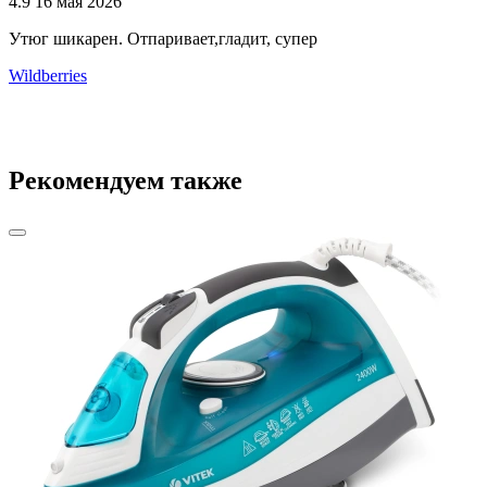
4.9
16 мая 2026
4
Утюг шикарен. Отпаривает,гладит, супер
Г
в
Wildberries
W
Рекомендуем также