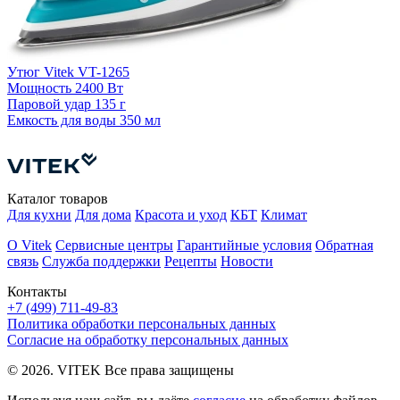
У
Утюг Vitek VT-1265
4
Мощность
2400 Вт
Паровой удар
135 г
П
Емкость для воды
350 мл
Е
Каталог товаров
Для кухни
Для дома
Красота и уход
КБТ
Климат
О Vitek
Сервисные центры
Гарантийные условия
Обратная
связь
Служба поддержки
Рецепты
Новости
Контакты
+7 (499) 711-49-83
Политика обработки персональных данных
Согласие на обработку персональных данных
© 2026. VITEK Все права защищены