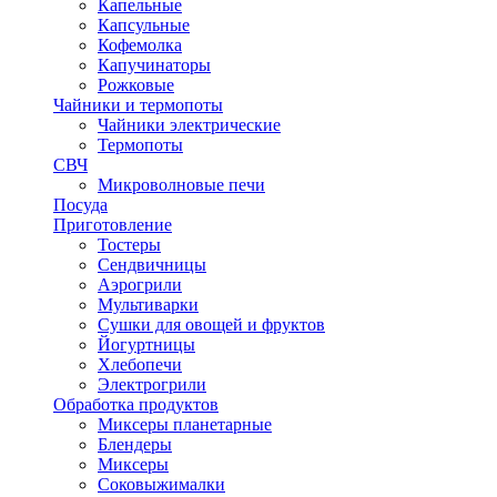
Капельные
Капсульные
Кофемолка
Капучинаторы
Рожковые
Чайники и термопоты
Чайники электрические
Термопоты
СВЧ
Микроволновые печи
Посуда
Приготовление
Тостеры
Сендвичницы
Аэрогрили
Мультиварки
Сушки для овощей и фруктов
Йогуртницы
Хлебопечи
Электрогрили
Обработка продуктов
Миксеры планетарные
Блендеры
Миксеры
Соковыжималки