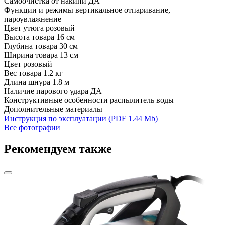
Самоочистка от накипи
ДА
Функции и режимы
вертикальное отпаривание,
пароувлажнение
Цвет утюга
розовый
Высота товара
16 см
Глубина товара
30 см
Ширина товара
13 см
Цвет
розовый
Вес товара
1.2 кг
Длина шнура
1.8 м
Наличие парового удара
ДА
Конструктивные особенности
распылитель воды
Дополнительные материалы
Инструкция по эксплуатации (PDF 1.44 Mb)
Все фотографии
Рекомендуем также