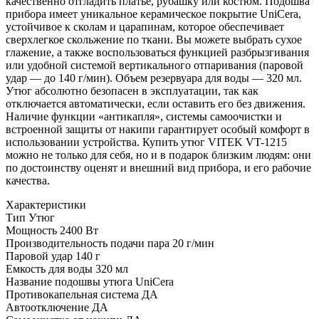
качественно отгладить платье, рубашку или костюм. Подошва
прибора имеет уникальное керамическое покрытие UniCera,
устойчивое к сколам и царапинам, которое обеспечивает
сверхлегкое скольжение по ткани. Вы можете выбрать сухое
глажение, а также воспользоваться функцией разбрызгивания
или удобной системой вертикального отпаривания (паровой
удар — до 140 г/мин). Объем резервуара для воды — 320 мл.
Утюг абсолютно безопасен в эксплуатации, так как
отключается автоматически, если оставить его без движения.
Наличие функции «антикапля», системы самоочистки и
встроенной защиты от накипи гарантирует особый комфорт в
использовании устройства. Купить утюг VITEK VT-1215
можно не только для себя, но и в подарок близким людям: они
по достоинству оценят и внешний вид прибора, и его рабочие
качества.
Характеристики
Тип
Утюг
Мощность
2400 Вт
Производительность подачи пара
20 г/мин
Паровой удар
140 г
Емкость для воды
320 мл
Название подошвы утюга
UniCera
Противокапельная система
ДА
Автоотключение
ДА