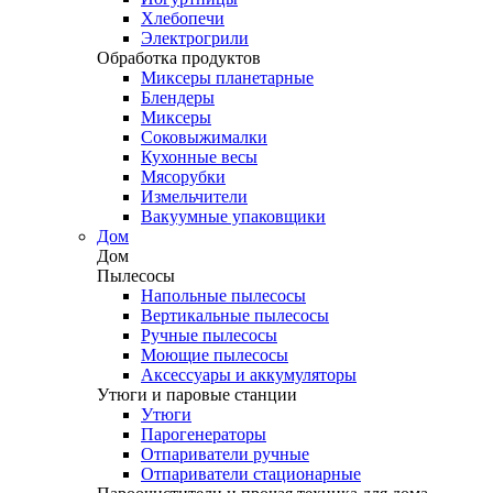
Хлебопечи
Электрогрили
Обработка продуктов
Миксеры планетарные
Блендеры
Миксеры
Соковыжималки
Кухонные весы
Мясорубки
Измельчители
Вакуумные упаковщики
Дом
Дом
Пылесосы
Напольные пылесосы
Вертикальные пылесосы
Ручные пылесосы
Моющие пылесосы
Аксессуары и аккумуляторы
Утюги и паровые станции
Утюги
Парогенераторы
Отпариватели ручные
Отпариватели стационарные