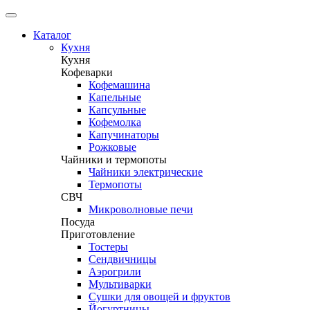
Каталог
Кухня
Кухня
Кофеварки
Кофемашина
Капельные
Капсульные
Кофемолка
Капучинаторы
Рожковые
Чайники и термопоты
Чайники электрические
Термопоты
СВЧ
Микроволновые печи
Посуда
Приготовление
Тостеры
Сендвичницы
Аэрогрили
Мультиварки
Сушки для овощей и фруктов
Йогуртницы