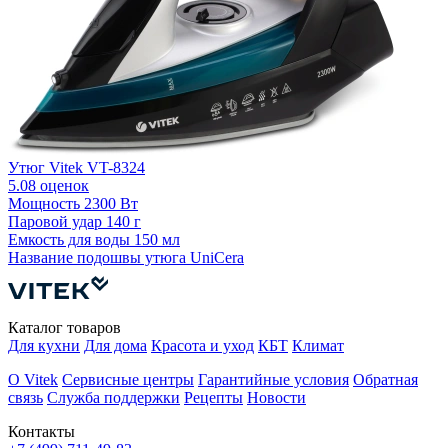
Утюг Vitek VT-8324
5.0
8 оценок
У
Мощность
2300 Вт
Паровой удар
140 г
П
Емкость для воды
150 мл
Е
Название подошвы утюга
UniCera
Каталог товаров
Для кухни
Для дома
Красота и уход
КБТ
Климат
О Vitek
Сервисные центры
Гарантийные условия
Обратная
связь
Служба поддержки
Рецепты
Новости
Контакты