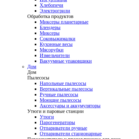
Хлебопечи
Электрогрили
Обработка продуктов
Миксеры планетарные
Блендеры
Миксеры
Соковыжималки
Кухонные весы
Мясорубки
Измельчители
Вакуумные упаковщики
Дом
Дом
Пылесосы
Напольные пылесосы
Вертикальные пылесосы
Ручные пылесосы
Моющие пылесосы
Аксессуары и аккумуляторы
Утюги и паровые станции
Утюги
Парогенераторы
Отпариватели ручные
Отпариватели стационарные