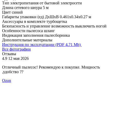
Тип электропитания
от бытовой электросети
Длина сетевого шнура
5 м
Цвет
синий
Габариты упаковки (ед) ДхШхВ
0.461x0.34x0.27 м
Аксессуары в комплекте
турбощетка
Безопасность и управление
возможность выключить ногой
Особенности пылесоса
шланг
Индикация
заполнения пылесборника
Дополнительные материалы
Инструкция по эксплуатации (PDF 4.71 Mb)
Все фотографии
Отзывы
4.9
12 мая 2026
4
Отличный пылесос! Рекомендую к покупке. Мощность
М
,удобство ??
У
п
Ozon
о