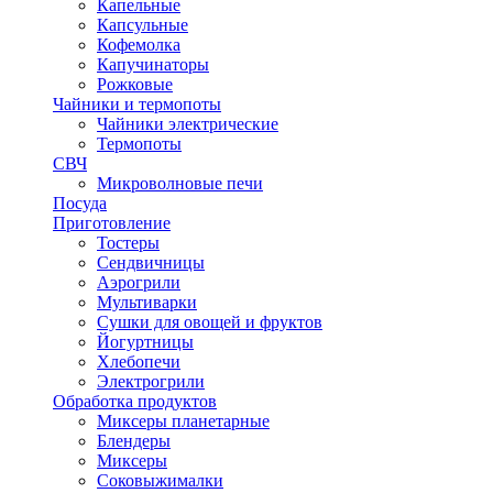
Капельные
Капсульные
Кофемолка
Капучинаторы
Рожковые
Чайники и термопоты
Чайники электрические
Термопоты
СВЧ
Микроволновые печи
Посуда
Приготовление
Тостеры
Сендвичницы
Аэрогрили
Мультиварки
Сушки для овощей и фруктов
Йогуртницы
Хлебопечи
Электрогрили
Обработка продуктов
Миксеры планетарные
Блендеры
Миксеры
Соковыжималки