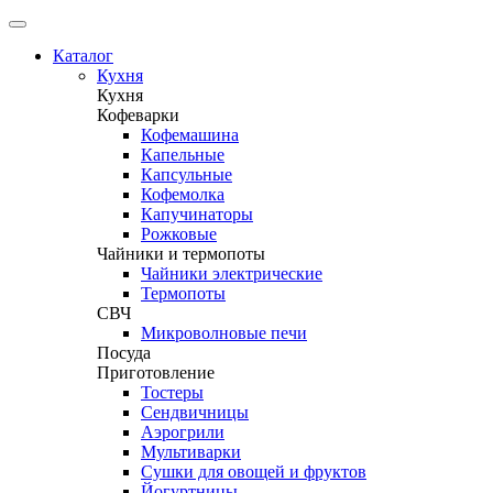
Каталог
Кухня
Кухня
Кофеварки
Кофемашина
Капельные
Капсульные
Кофемолка
Капучинаторы
Рожковые
Чайники и термопоты
Чайники электрические
Термопоты
СВЧ
Микроволновые печи
Посуда
Приготовление
Тостеры
Сендвичницы
Аэрогрили
Мультиварки
Сушки для овощей и фруктов
Йогуртницы