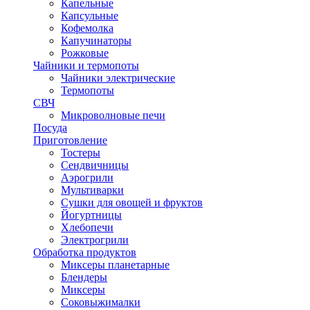
Капельные
Капсульные
Кофемолка
Капучинаторы
Рожковые
Чайники и термопоты
Чайники электрические
Термопоты
СВЧ
Микроволновые печи
Посуда
Приготовление
Тостеры
Сендвичницы
Аэрогрили
Мультиварки
Сушки для овощей и фруктов
Йогуртницы
Хлебопечи
Электрогрили
Обработка продуктов
Миксеры планетарные
Блендеры
Миксеры
Соковыжималки