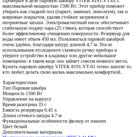
Проверьте в деле паровую швабру VITEK 8191-VT-01 с
максимальной мощностью 1500 Вт. Этот прибор поможет
убирать как гладкий пол (паркет, ламинат, линолеум), так и
ковровые покрытия, удаляя стойкие загрязнения и
неприятные запахи. Электромагнитный насос обеспечивает
стабильную подачу пара (25 г/мин), которая способствует
более эффективному очищению поверхности. Резервуар для
воды имеет объем 450 мл. Пользоваться паровой шваброй
очень удобно, благодаря шнуру длиной 4,7 м. После
использования отсоедините съемную ручку прибора и
уберите устройство в кладовку или другое небольшое
помещение: в таком виде оно займет совсем немного места.
Купить паровую швабру VITEK 8191-VT-01 точно захотят те,
кто любит делать свою жизнь максимально комфортной.
Характеристики
Тип
Паровая швабра
Мощность
1500 Вт
Управление
на корпусе
Время разогрева
35 с
Емкость резервуара
0.45 л
Длина сетевого шнура
4.7 м
Функциональные особенности
фильтр от накипи
Цвет
белый
Дополнительные материалы