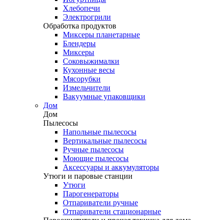
Хлебопечи
Электрогрили
Обработка продуктов
Миксеры планетарные
Блендеры
Миксеры
Соковыжималки
Кухонные весы
Мясорубки
Измельчители
Вакуумные упаковщики
Дом
Дом
Пылесосы
Напольные пылесосы
Вертикальные пылесосы
Ручные пылесосы
Моющие пылесосы
Аксессуары и аккумуляторы
Утюги и паровые станции
Утюги
Парогенераторы
Отпариватели ручные
Отпариватели стационарные