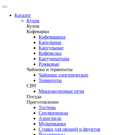
Каталог
Кухня
Кухня
Кофеварки
Кофемашина
Капельные
Капсульные
Кофемолка
Капучинаторы
Рожковые
Чайники и термопоты
Чайники электрические
Термопоты
СВЧ
Микроволновые печи
Посуда
Приготовление
Тостеры
Сендвичницы
Аэрогрили
Мультиварки
Сушки для овощей и фруктов
Йогуртницы