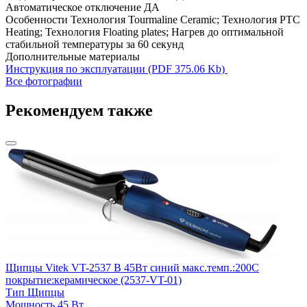
Автоматическое отключение
ДА
Особенности
Технология Tourmaline Ceramic; Технология PTC
Heating; Технология Floating plates; Нагрев до оптимальной
стабильной температуры за 60 секунд
Дополнительные материалы
Инструкция по эксплуатации (PDF 375.06 Kb)
Все фотографии
Рекомендуем также
В
п
Щипцы Vitek VT-2537 B 45Вт синий макс.темп.:200С
М
покрытие:керамическое (2537-VT-01)
В
Тип
Щипцы
Мощность
45 Вт