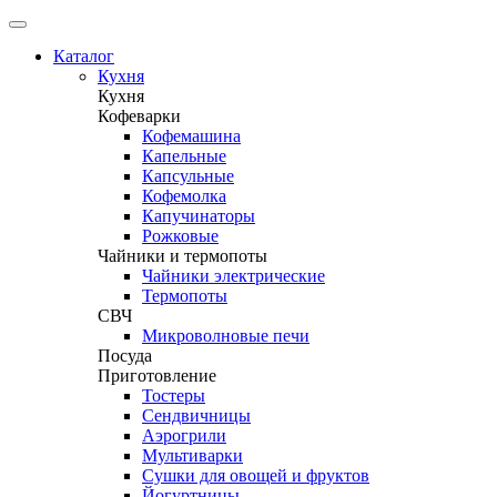
Каталог
Кухня
Кухня
Кофеварки
Кофемашина
Капельные
Капсульные
Кофемолка
Капучинаторы
Рожковые
Чайники и термопоты
Чайники электрические
Термопоты
СВЧ
Микроволновые печи
Посуда
Приготовление
Тостеры
Сендвичницы
Аэрогрили
Мультиварки
Сушки для овощей и фруктов
Йогуртницы