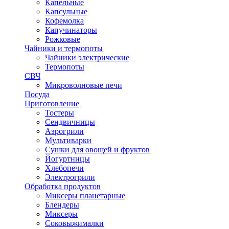
Капельные
Капсульные
Кофемолка
Капучинаторы
Рожковые
Чайники и термопоты
Чайники электрические
Термопоты
СВЧ
Микроволновые печи
Посуда
Приготовление
Тостеры
Сендвичницы
Аэрогрили
Мультиварки
Сушки для овощей и фруктов
Йогуртницы
Хлебопечи
Электрогрили
Обработка продуктов
Миксеры планетарные
Блендеры
Миксеры
Соковыжималки