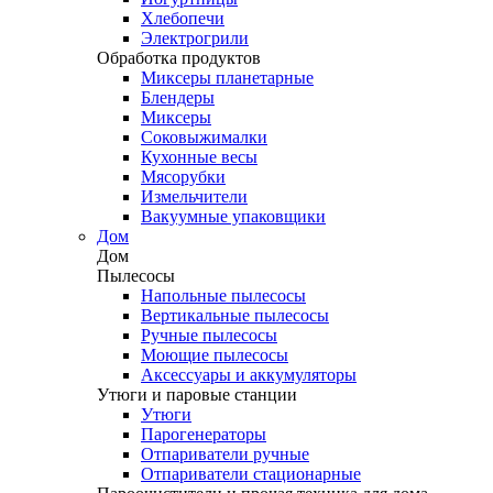
Хлебопечи
Электрогрили
Обработка продуктов
Миксеры планетарные
Блендеры
Миксеры
Соковыжималки
Кухонные весы
Мясорубки
Измельчители
Вакуумные упаковщики
Дом
Дом
Пылесосы
Напольные пылесосы
Вертикальные пылесосы
Ручные пылесосы
Моющие пылесосы
Аксессуары и аккумуляторы
Утюги и паровые станции
Утюги
Парогенераторы
Отпариватели ручные
Отпариватели стационарные