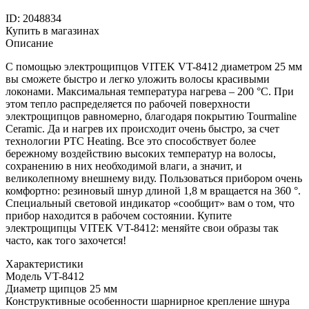
ID: 2048834
Купить в магазинах
Описание
С помощью электрощипцов VITEK VT-8412 диаметром 25 мм
вы сможете быстро и легко уложить волосы красивыми
локонами. Максимальная температура нагрева – 200 °C. При
этом тепло распределяется по рабочей поверхности
электрощипцов равномерно, благодаря покрытию Tourmaline
Ceramic. Да и нагрев их происходит очень быстро, за счет
технологии PTC Heating. Все это способствует более
бережному воздействию высоких температур на волосы,
сохранению в них необходимой влаги, а значит, и
великолепному внешнему виду. Пользоваться прибором очень
комфортно: резиновый шнур длиной 1,8 м вращается на 360 °.
Специальный световой индикатор «сообщит» вам о том, что
прибор находится в рабочем состоянии. Купите
электрощипцы VITEK VT-8412: меняйте свои образы так
часто, как того захочется!
Характеристики
Модель
VT-8412
Диаметр щипцов
25 мм
Конструктивные особенности
шарнирное крепление шнура