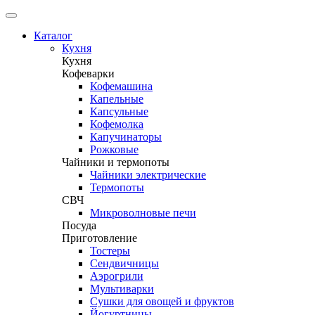
Каталог
Кухня
Кухня
Кофеварки
Кофемашина
Капельные
Капсульные
Кофемолка
Капучинаторы
Рожковые
Чайники и термопоты
Чайники электрические
Термопоты
СВЧ
Микроволновые печи
Посуда
Приготовление
Тостеры
Сендвичницы
Аэрогрили
Мультиварки
Сушки для овощей и фруктов
Йогуртницы