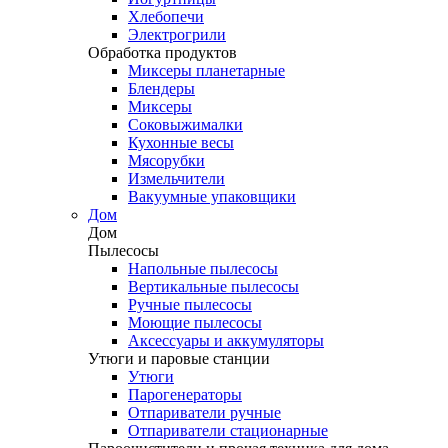
Хлебопечи
Электрогрили
Обработка продуктов
Миксеры планетарные
Блендеры
Миксеры
Соковыжималки
Кухонные весы
Мясорубки
Измельчители
Вакуумные упаковщики
Дом
Дом
Пылесосы
Напольные пылесосы
Вертикальные пылесосы
Ручные пылесосы
Моющие пылесосы
Аксессуары и аккумуляторы
Утюги и паровые станции
Утюги
Парогенераторы
Отпариватели ручные
Отпариватели стационарные