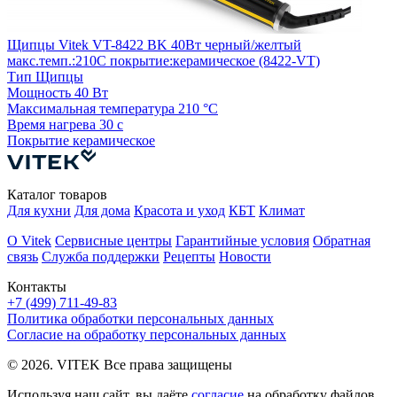
Щипцы Vitek VT-8422 BK 40Вт черный/желтый
В
макс.темп.:210С покрытие:керамическое (8422-VT)
п
Тип
Щипцы
Мощность
40 Вт
Максимальная температура
210 °С
М
Время нагрева
30 с
Покрытие
керамическое
Каталог товаров
Для кухни
Для дома
Красота и уход
КБТ
Климат
О Vitek
Сервисные центры
Гарантийные условия
Обратная
связь
Служба поддержки
Рецепты
Новости
Контакты
+7 (499) 711-49-83
Политика обработки персональных данных
Согласие на обработку персональных данных
© 2026. VITEK Все права защищены
Используя наш сайт, вы даёте
согласие
на обработку файлов