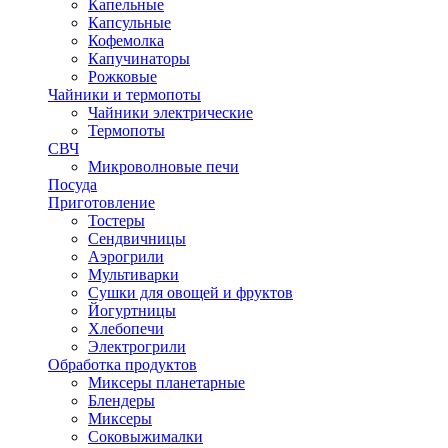
Капельные
Капсульные
Кофемолка
Капучинаторы
Рожковые
Чайники и термопоты
Чайники электрические
Термопоты
СВЧ
Микроволновые печи
Посуда
Приготовление
Тостеры
Сендвичницы
Аэрогрили
Мультиварки
Сушки для овощей и фруктов
Йогуртницы
Хлебопечи
Электрогрили
Обработка продуктов
Миксеры планетарные
Блендеры
Миксеры
Соковыжималки