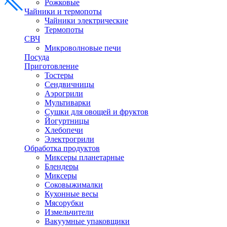
Рожковые
Чайники и термопоты
Чайники электрические
Термопоты
СВЧ
Микроволновые печи
Посуда
Приготовление
Тостеры
Сендвичницы
Аэрогрили
Мультиварки
Сушки для овощей и фруктов
Йогуртницы
Хлебопечи
Электрогрили
Обработка продуктов
Миксеры планетарные
Блендеры
Миксеры
Соковыжималки
Кухонные весы
Мясорубки
Измельчители
Вакуумные упаковщики