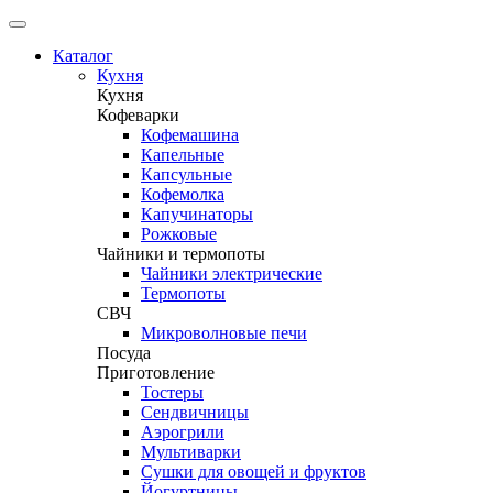
Каталог
Кухня
Кухня
Кофеварки
Кофемашина
Капельные
Капсульные
Кофемолка
Капучинаторы
Рожковые
Чайники и термопоты
Чайники электрические
Термопоты
СВЧ
Микроволновые печи
Посуда
Приготовление
Тостеры
Сендвичницы
Аэрогрили
Мультиварки
Сушки для овощей и фруктов
Йогуртницы