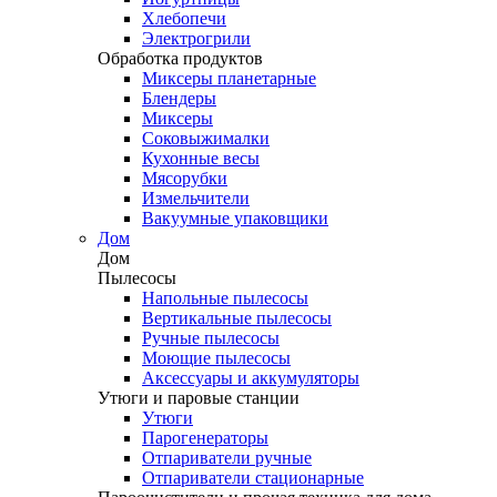
Хлебопечи
Электрогрили
Обработка продуктов
Миксеры планетарные
Блендеры
Миксеры
Соковыжималки
Кухонные весы
Мясорубки
Измельчители
Вакуумные упаковщики
Дом
Дом
Пылесосы
Напольные пылесосы
Вертикальные пылесосы
Ручные пылесосы
Моющие пылесосы
Аксессуары и аккумуляторы
Утюги и паровые станции
Утюги
Парогенераторы
Отпариватели ручные
Отпариватели стационарные