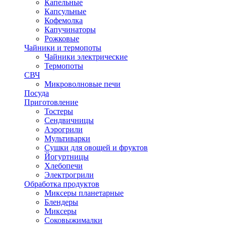
Капельные
Капсульные
Кофемолка
Капучинаторы
Рожковые
Чайники и термопоты
Чайники электрические
Термопоты
СВЧ
Микроволновые печи
Посуда
Приготовление
Тостеры
Сендвичницы
Аэрогрили
Мультиварки
Сушки для овощей и фруктов
Йогуртницы
Хлебопечи
Электрогрили
Обработка продуктов
Миксеры планетарные
Блендеры
Миксеры
Соковыжималки