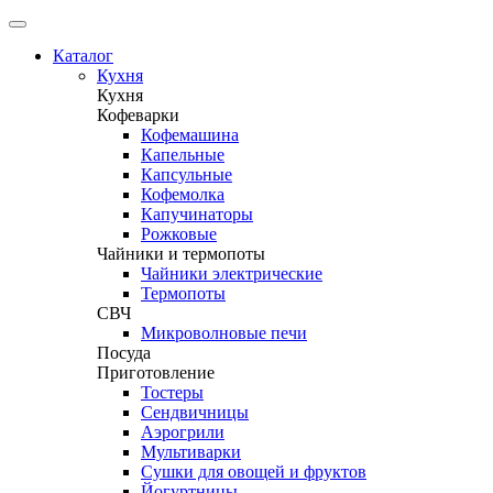
Каталог
Кухня
Кухня
Кофеварки
Кофемашина
Капельные
Капсульные
Кофемолка
Капучинаторы
Рожковые
Чайники и термопоты
Чайники электрические
Термопоты
СВЧ
Микроволновые печи
Посуда
Приготовление
Тостеры
Сендвичницы
Аэрогрили
Мультиварки
Сушки для овощей и фруктов
Йогуртницы