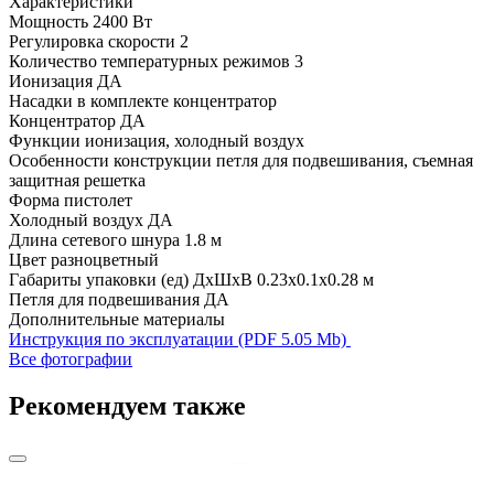
Характеристики
Мощность
2400 Вт
Регулировка скорости
2
Количество температурных режимов
3
Ионизация
ДА
Насадки в комплекте
концентратор
Концентратор
ДА
Функции
ионизация, холодный воздух
Особенности конструкции
петля для подвешивания, съемная
защитная решетка
Форма
пистолет
Холодный воздух
ДА
Длина сетевого шнура
1.8 м
Цвет
разноцветный
Габариты упаковки (ед) ДхШхВ
0.23x0.1x0.28 м
Петля для подвешивания
ДА
Дополнительные материалы
Инструкция по эксплуатации (PDF 5.05 Mb)
Все фотографии
Рекомендуем также