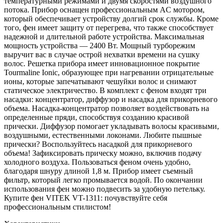
температурными режимами и двумя скоростями воздушного
потока. Прибор оснащен профессиональным AC мотором,
который обеспечивает устройству долгий срок службы. Кроме
того, фен имеет защиту от перегрева, что также способствует
надежной и длительной работе устройства. Максимальная
мощность устройства — 2400 Вт. Мощный турборежим
выручит вас в случае острой нехватки времени на сушку
волос. Решетка прибора имеет инновационное покрытие
Tourmaline Ionic, образующее при нагревании отрицательные
ионы, которые запечатывают чешуйки волос и снимают
статическое электричество. В комплект с феном входят три
насадки: концентратор, диффузор и насадка для прикорневого
объема. Насадка-концентратор позволяет воздействовать на
определенные пряди, способствуя созданию красивой
прически. Диффузор помогает укладывать волосы красивыми,
воздушными, естественными локонами. Любите пышные
прически? Воспользуйтесь насадкой для прикорневого
объема! Зафиксировать прическу можно, включив подачу
холодного воздуха. Пользоваться феном очень удобно,
благодаря шнуру длиной 1,8 м. Прибор имеет съемный
фильтр, который легко промывается водой. По окончании
использования фен можно подвесить за удобную петельку.
Купите фен VITEK VT-1311: почувствуйте себя
профессиональным стилистом!