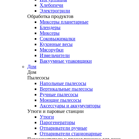
Хлебопечи
Электрогрили
Обработка продуктов
Миксеры планетарные
Блендеры
Миксеры
Соковыжималки
Кухонные весы
Мясорубки
Измельчители
Вакуумные упаковщики
Дом
Дом
Пылесосы
Напольные пылесосы
Вертикальные пылесосы
Ручные пылесосы
Моющие пылесосы
Аксессуары и аккумуляторы
Утюги и паровые станции
Утюги
Парогенераторы
Отпариватели ручные
Отпариватели стационарные