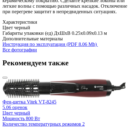
керамическому покрытию. Сделайте крепкие локоны или
легкие волны с помощью различных насадок. Отключение
при перегреве защитит в непредвиденных ситуациях.
Характеристики
Цвет
черный
Габариты упаковки (ед) ДхШхВ
0.25x0.09x0.13 м
Дополнительные материалы
Инструкция по эксплуатации (PDF 8.06 Mb)
Все фотографии
Рекомендуем также
Фен-щетка Vitek VT-8245
5.0
6 оценок
Цвет
черный
Мощность
800 Вт
Количество температурных режимов
2