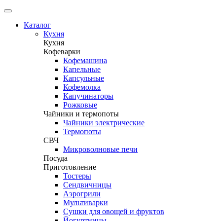
Каталог
Кухня
Кухня
Кофеварки
Кофемашина
Капельные
Капсульные
Кофемолка
Капучинаторы
Рожковые
Чайники и термопоты
Чайники электрические
Термопоты
СВЧ
Микроволновые печи
Посуда
Приготовление
Тостеры
Сендвичницы
Аэрогрили
Мультиварки
Сушки для овощей и фруктов
Йогуртницы