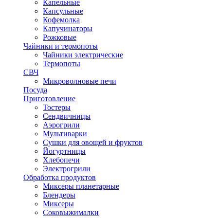
Капельные
Капсульные
Кофемолка
Капучинаторы
Рожковые
Чайники и термопоты
Чайники электрические
Термопоты
СВЧ
Микроволновые печи
Посуда
Приготовление
Тостеры
Сендвичницы
Аэрогрили
Мультиварки
Сушки для овощей и фруктов
Йогуртницы
Хлебопечи
Электрогрили
Обработка продуктов
Миксеры планетарные
Блендеры
Миксеры
Соковыжималки