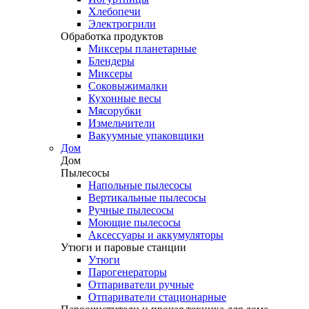
Хлебопечи
Электрогрили
Обработка продуктов
Миксеры планетарные
Блендеры
Миксеры
Соковыжималки
Кухонные весы
Мясорубки
Измельчители
Вакуумные упаковщики
Дом
Дом
Пылесосы
Напольные пылесосы
Вертикальные пылесосы
Ручные пылесосы
Моющие пылесосы
Аксессуары и аккумуляторы
Утюги и паровые станции
Утюги
Парогенераторы
Отпариватели ручные
Отпариватели стационарные