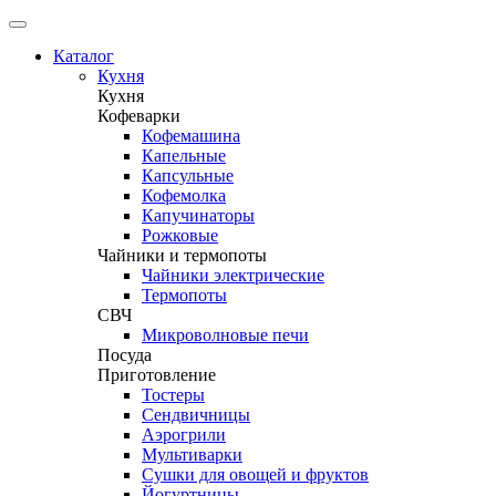
Каталог
Кухня
Кухня
Кофеварки
Кофемашина
Капельные
Капсульные
Кофемолка
Капучинаторы
Рожковые
Чайники и термопоты
Чайники электрические
Термопоты
СВЧ
Микроволновые печи
Посуда
Приготовление
Тостеры
Сендвичницы
Аэрогрили
Мультиварки
Сушки для овощей и фруктов
Йогуртницы