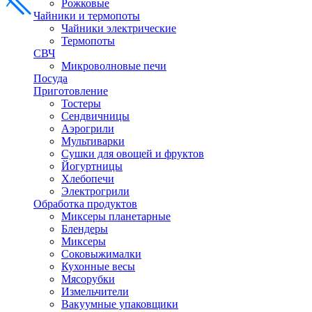
Рожковые
Чайники и термопоты
Чайники электрические
Термопоты
СВЧ
Микроволновые печи
Посуда
Приготовление
Тостеры
Сендвичницы
Аэрогрили
Мультиварки
Сушки для овощей и фруктов
Йогуртницы
Хлебопечи
Электрогрили
Обработка продуктов
Миксеры планетарные
Блендеры
Миксеры
Соковыжималки
Кухонные весы
Мясорубки
Измельчители
Вакуумные упаковщики