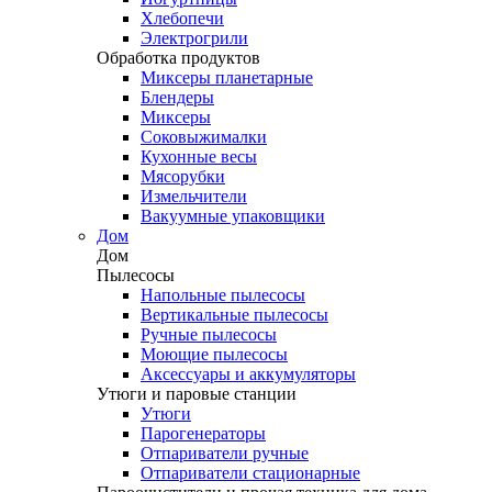
Хлебопечи
Электрогрили
Обработка продуктов
Миксеры планетарные
Блендеры
Миксеры
Соковыжималки
Кухонные весы
Мясорубки
Измельчители
Вакуумные упаковщики
Дом
Дом
Пылесосы
Напольные пылесосы
Вертикальные пылесосы
Ручные пылесосы
Моющие пылесосы
Аксессуары и аккумуляторы
Утюги и паровые станции
Утюги
Парогенераторы
Отпариватели ручные
Отпариватели стационарные