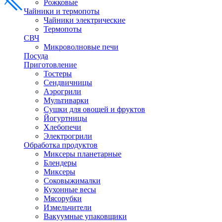
Рожковые
Чайники и термопоты
Чайники электрические
Термопоты
СВЧ
Микроволновые печи
Посуда
Приготовление
Тостеры
Сендвичницы
Аэрогрили
Мультиварки
Сушки для овощей и фруктов
Йогуртницы
Хлебопечи
Электрогрили
Обработка продуктов
Миксеры планетарные
Блендеры
Миксеры
Соковыжималки
Кухонные весы
Мясорубки
Измельчители
Вакуумные упаковщики