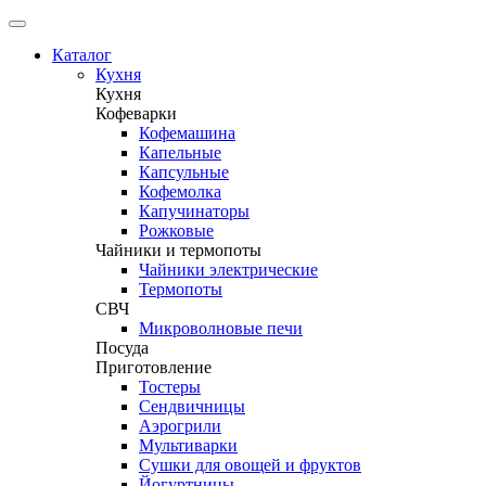
Каталог
Кухня
Кухня
Кофеварки
Кофемашина
Капельные
Капсульные
Кофемолка
Капучинаторы
Рожковые
Чайники и термопоты
Чайники электрические
Термопоты
СВЧ
Микроволновые печи
Посуда
Приготовление
Тостеры
Сендвичницы
Аэрогрили
Мультиварки
Сушки для овощей и фруктов
Йогуртницы