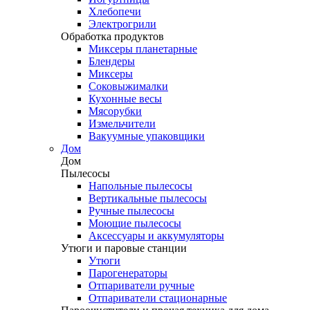
Хлебопечи
Электрогрили
Обработка продуктов
Миксеры планетарные
Блендеры
Миксеры
Соковыжималки
Кухонные весы
Мясорубки
Измельчители
Вакуумные упаковщики
Дом
Дом
Пылесосы
Напольные пылесосы
Вертикальные пылесосы
Ручные пылесосы
Моющие пылесосы
Аксессуары и аккумуляторы
Утюги и паровые станции
Утюги
Парогенераторы
Отпариватели ручные
Отпариватели стационарные