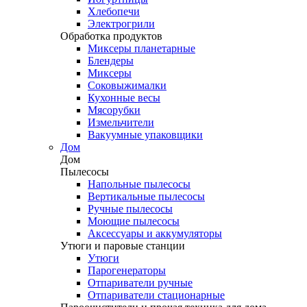
Хлебопечи
Электрогрили
Обработка продуктов
Миксеры планетарные
Блендеры
Миксеры
Соковыжималки
Кухонные весы
Мясорубки
Измельчители
Вакуумные упаковщики
Дом
Дом
Пылесосы
Напольные пылесосы
Вертикальные пылесосы
Ручные пылесосы
Моющие пылесосы
Аксессуары и аккумуляторы
Утюги и паровые станции
Утюги
Парогенераторы
Отпариватели ручные
Отпариватели стационарные