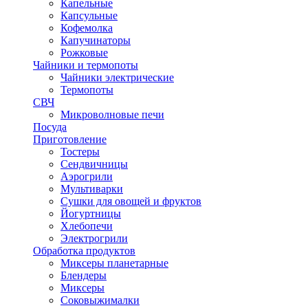
Капельные
Капсульные
Кофемолка
Капучинаторы
Рожковые
Чайники и термопоты
Чайники электрические
Термопоты
СВЧ
Микроволновые печи
Посуда
Приготовление
Тостеры
Сендвичницы
Аэрогрили
Мультиварки
Сушки для овощей и фруктов
Йогуртницы
Хлебопечи
Электрогрили
Обработка продуктов
Миксеры планетарные
Блендеры
Миксеры
Соковыжималки