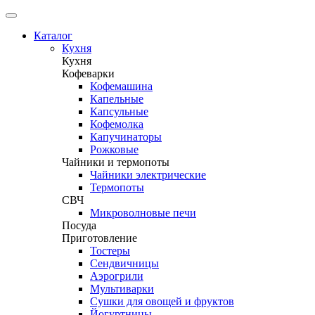
Каталог
Кухня
Кухня
Кофеварки
Кофемашина
Капельные
Капсульные
Кофемолка
Капучинаторы
Рожковые
Чайники и термопоты
Чайники электрические
Термопоты
СВЧ
Микроволновые печи
Посуда
Приготовление
Тостеры
Сендвичницы
Аэрогрили
Мультиварки
Сушки для овощей и фруктов
Йогуртницы