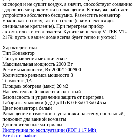
кислород и не сушит воздух, а значит, способствует созданию
здорового микроклимата в помещении. К тому же работает
устройство абсолютно бесшумно. Разместить конвектор
можно как на полу, так и на стене (в комплект входит
специальное крепление). При перегреве прибор
автоматически отключается. Купите конвектор VITEK VT-
2179: пусть в вашем доме всегда будет тепло и уютно!
Характеристики
Тип
Конвектор
Тип управления
механическое
Максимальная мощность
2000 Вт
Режимы мощности, Вт
2000/1200/800
Количество режимов мощности
3
Термостат
ДА
Площадь обогрева (макс)
20 м2
Нагревательный элемент
игольчатый
Безопасность и управление
защита от перегрева
Габариты упаковки (ед) ДхШхВ
0.63x0.13x0.45 м
Цвет конвектора
белый
Размещение
возможность установки на стену, напольный,
подходит для ванной комнаты
Дополнительные материалы
Инструкция по эксплуатации (PDF 1.17 Mb)
Все фотографии