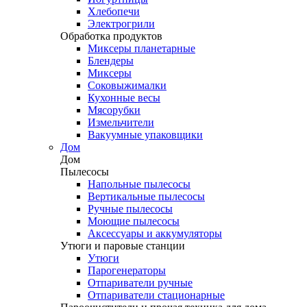
Хлебопечи
Электрогрили
Обработка продуктов
Миксеры планетарные
Блендеры
Миксеры
Соковыжималки
Кухонные весы
Мясорубки
Измельчители
Вакуумные упаковщики
Дом
Дом
Пылесосы
Напольные пылесосы
Вертикальные пылесосы
Ручные пылесосы
Моющие пылесосы
Аксессуары и аккумуляторы
Утюги и паровые станции
Утюги
Парогенераторы
Отпариватели ручные
Отпариватели стационарные