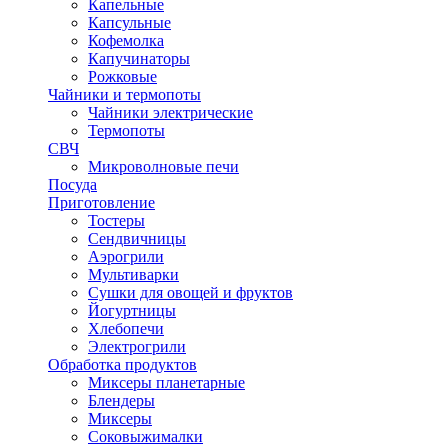
Капельные
Капсульные
Кофемолка
Капучинаторы
Рожковые
Чайники и термопоты
Чайники электрические
Термопоты
СВЧ
Микроволновые печи
Посуда
Приготовление
Тостеры
Сендвичницы
Аэрогрили
Мультиварки
Сушки для овощей и фруктов
Йогуртницы
Хлебопечи
Электрогрили
Обработка продуктов
Миксеры планетарные
Блендеры
Миксеры
Соковыжималки