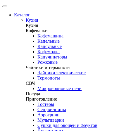
Каталог
Кухня
Кухня
Кофеварки
Кофемашина
Капельные
Капсульные
Кофемолка
Капучинаторы
Рожковые
Чайники и термопоты
Чайники электрические
Термопоты
СВЧ
Микроволновые печи
Посуда
Приготовление
Тостеры
Сендвичницы
Аэрогрили
Мультиварки
Сушки для овощей и фруктов
Йогуртницы