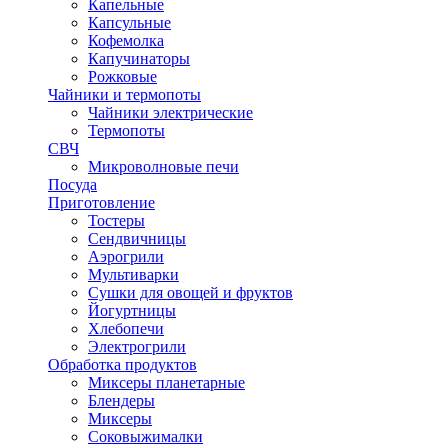
Капельные
Капсульные
Кофемолка
Капучинаторы
Рожковые
Чайники и термопоты
Чайники электрические
Термопоты
СВЧ
Микроволновые печи
Посуда
Приготовление
Тостеры
Сендвичницы
Аэрогрили
Мультиварки
Сушки для овощей и фруктов
Йогуртницы
Хлебопечи
Электрогрили
Обработка продуктов
Миксеры планетарные
Блендеры
Миксеры
Соковыжималки