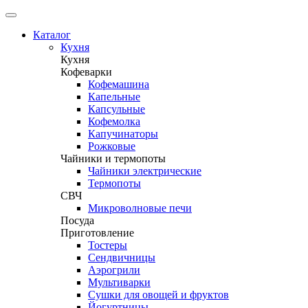
Каталог
Кухня
Кухня
Кофеварки
Кофемашина
Капельные
Капсульные
Кофемолка
Капучинаторы
Рожковые
Чайники и термопоты
Чайники электрические
Термопоты
СВЧ
Микроволновые печи
Посуда
Приготовление
Тостеры
Сендвичницы
Аэрогрили
Мультиварки
Сушки для овощей и фруктов
Йогуртницы