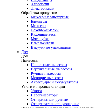
Хлебопечи
Электрогрили
Обработка продуктов
Миксеры планетарные
Блендеры
Миксеры
Соковыжималки
Кухонные весы
Мясорубки
Измельчители
Вакуумные упаковщики
Дом
Дом
Пылесосы
Напольные пылесосы
Вертикальные пылесосы
Ручные пылесосы
Моющие пылесосы
Аксессуары и аккумуляторы
Утюги и паровые станции
Утюги
Парогенераторы
Отпариватели ручные
Отпариватели стационарные