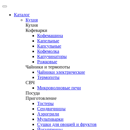
Каталог
Кухня
Кухня
Кофеварки
Кофемашина
Капельные
Капсульные
Кофемолка
Капучинаторы
Рожковые
Чайники и термопоты
Чайники электрические
Термопоты
СВЧ
Микроволновые печи
Посуда
Приготовление
Тостеры
Сендвичницы
Аэрогрили
Мультиварки
Сушки для овощей и фруктов
Йогуртницы