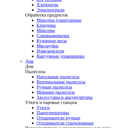
Хлебопечи
Электрогрили
Обработка продуктов
Миксеры планетарные
Блендеры
Миксеры
Соковыжималки
Кухонные весы
Мясорубки
Измельчители
Вакуумные упаковщики
Дом
Дом
Пылесосы
Напольные пылесосы
Вертикальные пылесосы
Ручные пылесосы
Моющие пылесосы
Аксессуары и аккумуляторы
Утюги и паровые станции
Утюги
Парогенераторы
Отпариватели ручные
Отпариватели стационарные