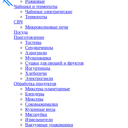
Рожковые
Чайники и термопоты
Чайники электрические
Термопоты
СВЧ
Микроволновые печи
Посуда
Приготовление
Тостеры
Сендвичницы
Аэрогрили
Мультиварки
Сушки для овощей и фруктов
Йогуртницы
Хлебопечи
Электрогрили
Обработка продуктов
Миксеры планетарные
Блендеры
Миксеры
Соковыжималки
Кухонные весы
Мясорубки
Измельчители
Вакуумные упаковщики