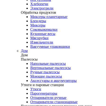
Хлебопечи
Электрогрили
Обработка продуктов
Миксеры планетарные
Блендеры
Миксеры
Соковыжималки
Кухонные весы
Мясорубки
Измельчители
Вакуумные упаковщики
Дом
Дом
Пылесосы
Напольные пылесосы
Вертикальные пылесосы
Ручные пылесосы
Моющие пылесосы
Аксессуары и аккумуляторы
Утюги и паровые станции
Утюги
Парогенераторы
Отпариватели ручные
Отпариватели стационарные