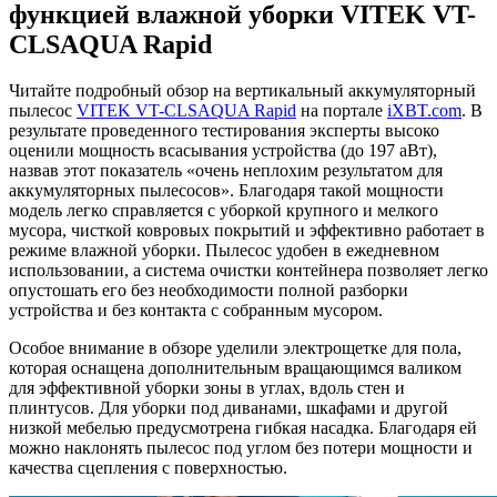
функцией влажной уборки VITEK VT-
CLSAQUA Rapid
Читайте подробный обзор на вертикальный аккумуляторный
пылесос
VITEK VT-CLSAQUA Rapid
на портале
iXBT.com
. В
результате проведенного тестирования эксперты высоко
оценили мощность всасывания устройства (до 197 аВт),
назвав этот показатель «очень неплохим результатом для
аккумуляторных пылесосов». Благодаря такой мощности
модель легко справляется с уборкой крупного и мелкого
мусора, чисткой ковровых покрытий и эффективно работает в
режиме влажной уборки. Пылесос удобен в ежедневном
использовании, а система очистки контейнера позволяет легко
опустошать его без необходимости полной разборки
устройства и без контакта с собранным мусором.
Особое внимание в обзоре уделили электрощетке для пола,
которая оснащена дополнительным вращающимся валиком
для эффективной уборки зоны в углах, вдоль стен и
плинтусов. Для уборки под диванами, шкафами и другой
низкой мебелью предусмотрена гибкая насадка. Благодаря ей
можно наклонять пылесос под углом без потери мощности и
качества сцепления с поверхностью.