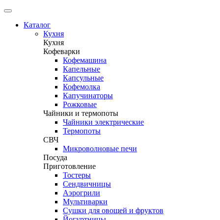
Каталог
Кухня
Кухня
Кофеварки
Кофемашина
Капельные
Капсульные
Кофемолка
Капучинаторы
Рожковые
Чайники и термопоты
Чайники электрические
Термопоты
СВЧ
Микроволновые печи
Посуда
Приготовление
Тостеры
Сендвичницы
Аэрогрили
Мультиварки
Сушки для овощей и фруктов
Йогуртницы