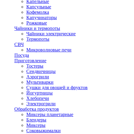
Капельные
Капсульные
Кофемолка
Капучинаторы
Рожковые
Чайники и термопоты
Чайники электрические
Термопоты
СВЧ
Микроволновые печи
Посуда
Приготовление
Тостеры
Сендвичницы
Аэрогрили
Мультиварки
Сушки для овощей и фруктов
Йогуртницы
Хлебопечи
Электрогрили
Обработка продуктов
Миксеры планетарные
Блендеры
Миксеры
Соковыжималки